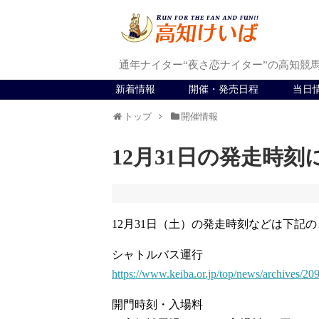
通年ナイター“夜さ恋ナイター”の高知競
新着情報
開催・発売日程
当日
トップ
開催情報
12月31日の発走時刻
12月31日（土）の発走時刻などは下記
シャトルバス運行
https://www.keiba.or.jp/top/news/archives/20
開門時刻・入場料