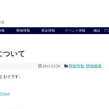
馬場
情報
開催情報
競走情報
イベント情報
施設・ア
について
2011/12/29
開催情報
,
開催概要
のとおりです。
90.html