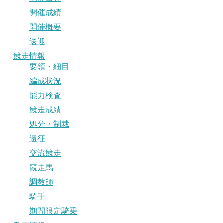
開催成績
開催概要
送迎
競走情報
要領・細目
編成状況
能力検査
競走成績
処分・制裁
遠征
交流競走
競走馬
調教師
騎手
期間限定騎乗