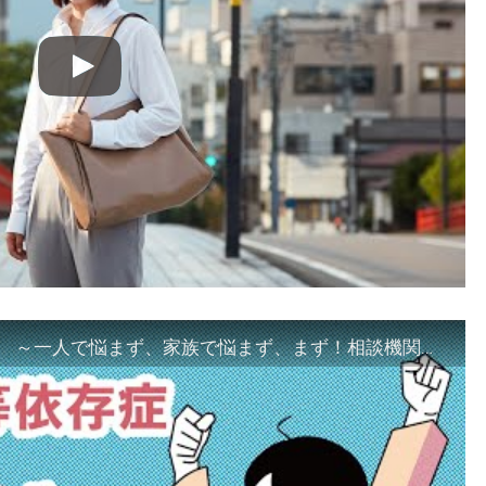
「ギャンブル等依存症対策啓発動画 ～一人で悩まず、家族で悩まず、まず！相談機関へ～」