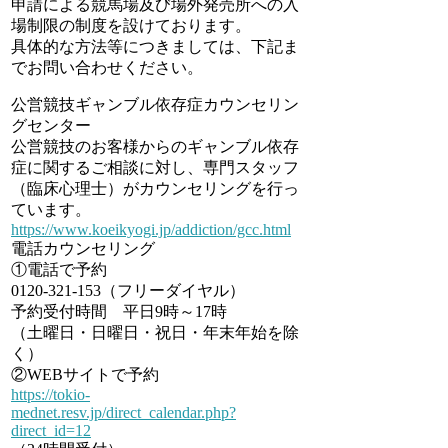
申請による競馬場及び場外発売所への入
場制限の制度を設けております。
具体的な方法等につきましては、下記ま
でお問い合わせください。
公営競技ギャンブル依存症カウンセリン
グセンター
公営競技のお客様からのギャンブル依存
症に関するご相談に対し、専門スタッフ
（臨床心理士）がカウンセリングを行っ
ています。
https://www.koeikyogi.jp/addiction/gcc.html
電話カウンセリング
①電話で予約
0120-321-153（フリーダイヤル）
予約受付時間 平日9時～17時
（土曜日・日曜日・祝日・年末年始を除
く）
②WEBサイトで予約
https://tokio-
mednet.resv.jp/direct_calendar.php?
direct_id=12