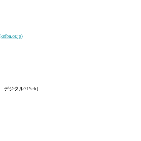
.or.jp)
デジタル715ch）