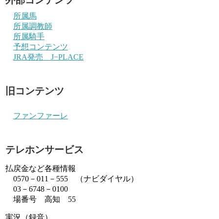
所属馬
所属調教師
所属騎手
予想コンテンツ
JRA発売 J−PLACE
旧コンテンツ
ファンファーレ
テレホンサービス
払戻金など各種情報
0570－011－555 （ナビダイヤル）
03－6748－0100
場番号 高知 55
実況（録音）