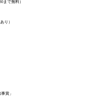
:30まで無料）
席あり）
知事賞」