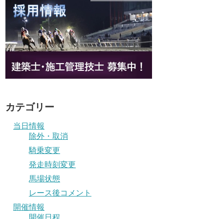
カテゴリー
当日情報
除外・取消
騎乗変更
発走時刻変更
馬場状態
レース後コメント
開催情報
開催日程