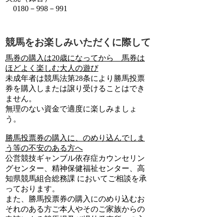
0180－998－991
競馬をお楽しみいただくに際して
馬券の購入は20歳になってから 馬券は
ほどよく楽しむ大人の遊び
未成年者は競馬法第28条により勝馬投票
券を購入しまたは譲り受けることはでき
ません。
無理のない資金で適度に楽しみましょ
う。
勝馬投票券の購入に、のめり込んでしま
う等の不安のある方へ
公営競技ギャンブル依存症カウンセリン
グセンター、精神保健福祉センター、高
知県競馬組合総務課 においてご相談を承
っております。
また、勝馬投票券の購入にのめり込むお
それのある方ご本人やそのご家族からの