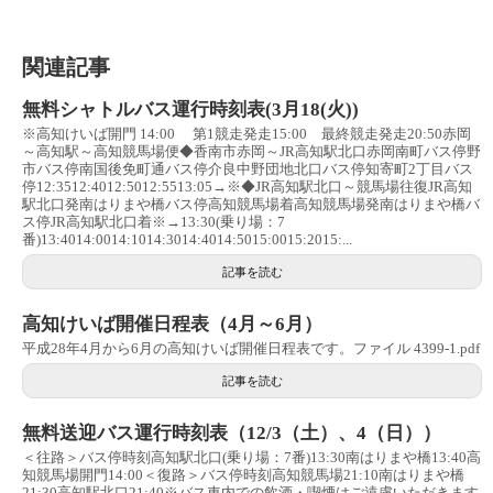
関連記事
無料シャトルバス運行時刻表(3月18(火))
※高知けいば開門 14:00 第1競走発走15:00 最終競走発走20:50赤岡
～高知駅～高知競馬場便◆香南市赤岡～JR高知駅北口赤岡南町バス停野
市バス停南国後免町通バス停介良中野団地北口バス停知寄町2丁目バス
停12:3512:4012:5012:5513:05→※◆JR高知駅北口～競馬場往復JR高知
駅北口発南はりまや橋バス停高知競馬場着高知競馬場発南はりまや橋バ
ス停JR高知駅北口着※→13:30(乗り場：7
番)13:4014:0014:1014:3014:4014:5015:0015:2015:...
記事を読む
高知けいば開催日程表（4月～6月）
平成28年4月から6月の高知けいば開催日程表です。ファイル 4399-1.pdf
記事を読む
無料送迎バス運行時刻表（12/3（土）、4（日））
＜往路＞バス停時刻高知駅北口(乗り場：7番)13:30南はりまや橋13:40高
知競馬場開門14:00＜復路＞バス停時刻高知競馬場21:10南はりまや橋
21:30高知駅北口21:40※バス車内での飲酒・喫煙はご遠慮いただきます