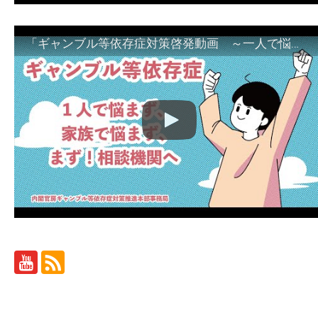
「ギャンブル等依存症対策啓発動画 ～一人で悩まず、家族で悩まず、まず！相談機関へ～」