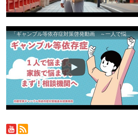
「ギャンブル等依存症対策啓発動画 ～一人で悩まず、家族で悩まず、まず！相談機関へ～」