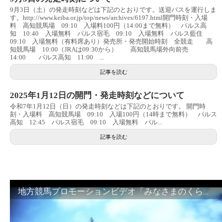
9月3日（土）の発走時刻などは下記のとおりです。送迎バスを運行しま
す。http://www.keiba.or.jp/top/news/archives/6197.html開門時刻・入場
料 高知競馬場 09:10 入場料100円（14:00まで無料） パルス高
知 10:40 入場無料 パルス宿毛 09:10 入場無料 パルス藍住
09:10 入場無料（有料席あり）発売所・発売開始時刻 全競走 高
知競馬場 10:00（JRAは09:30から） 高知競馬場外向前売
14:00 パルス高知 11:00 ...
記事を読む
2025年1月12日の開門・発走時刻などについて
令和7年1月12日（日）の発走時刻などは下記のとおりです。 開門時
刻・入場料 高知競馬場 09:10 入場100円（14時まで無料） パルス
高知 12:45 パルス宿毛 09:10 入場無料 パル...
記事を読む
地方競馬プロモーションビデオ「みなさまのくらしのために」30秒篇｜NAR公式