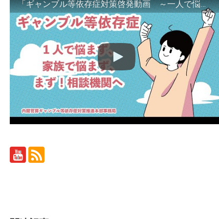
「ギャンブル等依存症対策啓発動画 ～一人で悩まず、家族で悩まず、まず！相談機関へ～」