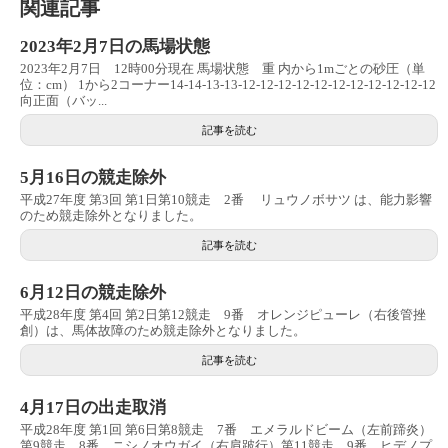
関連記事
2023年2月7日の馬場状態
2023年2月7日 12時00分現在 馬場状態 重 内から1mごとの砂圧（単
位：cm） 1から2コーナー14-14-13-13-12-12-12-12-12-12-12-12-12-12-12
向正面（バッ...
記事を読む
5月16日の競走除外
平成27年度 第3回 第1日第10競走 2番 リュウノボサツ は、能力影響
のため競走除外となりました。
記事を読む
6月12日の競走除外
平成28年度 第4回 第2日第12競走 9番 オレンジピューレ（右後管挫
創）は、馬体故障のため競走除外となりました。
記事を読む
4月17日の出走取消
平成28年度 第1回 第6日第8競走 7番 エメラルドビーム（左前蹄炎）
第9競走 8番 ニシノオウガイ（右肩跛行）第11競走 9番 ヒデノプ