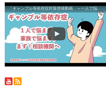
「ギャンブル等依存症対策啓発動画 ～一人で悩まず、家族で悩まず、まず！相談機関へ～」