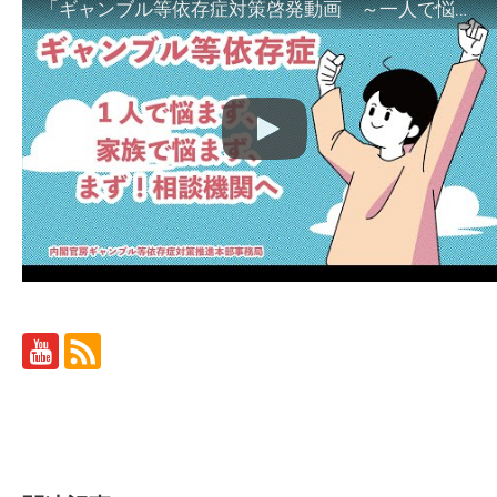
「ギャンブル等依存症対策啓発動画 ～一人で悩まず、家族で悩まず、まず！相談機関へ～」