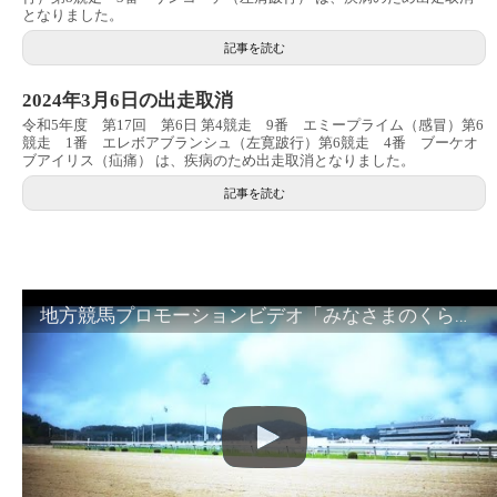
となりました。
記事を読む
2024年3月6日の出走取消
令和5年度 第17回 第6日 第4競走 9番 エミープライム（感冒）第6
競走 1番 エレボアブランシュ（左寛跛行）第6競走 4番 ブーケオ
ブアイリス（疝痛） は、疾病のため出走取消となりました。
記事を読む
地方競馬プロモーションビデオ「みなさまのくらしのために」30秒篇｜NAR公式