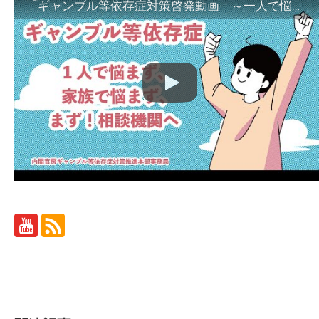
「ギャンブル等依存症対策啓発動画 ～一人で悩まず、家族で悩まず、まず！相談機関へ～」