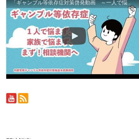
「ギャンブル等依存症対策啓発動画 ～一人で悩まず、家族で悩まず、まず！相談機関へ～」