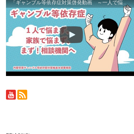
「ギャンブル等依存症対策啓発動画 ～一人で悩まず、家族で悩まず、まず！相談機関へ～」