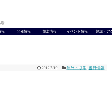
馬場
情報
開催情報
競走情報
イベント情報
施設・ア
2012/5/19
除外・取消
,
当日情報