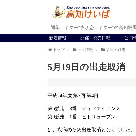
通年ナイター“夜さ恋ナイター”の高知競
新着情報
開催・発売日程
当日
トップ
当日情報
除外・取消
5月19日の出走取消
平成24年度 第3回 第4日
第6競走 8番 ディファイアンス
第9競走 1番 ヒトリューブン
は、疾病のため出走取消となりました。