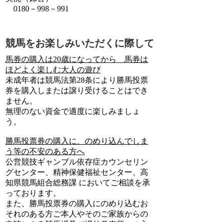
0180－998－991
競馬をお楽しみいただくに際して
馬券の購入は20歳になってから 馬券は
ほどよく楽しむ大人の遊び
未成年者は競馬法第28条により勝馬投票
券を購入しまたは譲り受けることはでき
ません。
無理のない資金で適度に楽しみましょ
う。
勝馬投票券の購入に、のめり込んでしま
う等の不安のある方へ
公営競技ギャンブル依存症カウンセリン
グセンター、精神保健福祉センター、高
知県競馬組合総務課 においてご相談を承
っております。
また、勝馬投票券の購入にのめり込むお
それのある方ご本人やそのご家族からの