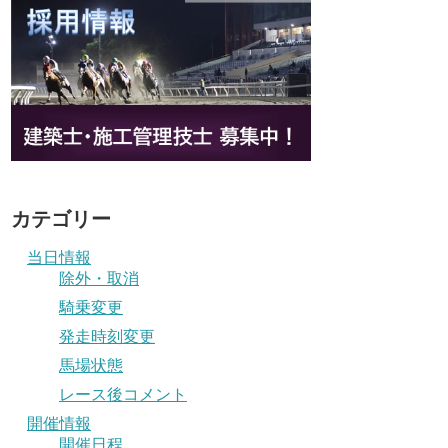
カテゴリー
当日情報
除外・取消
騎乗変更
発走時刻変更
馬場状態
レース後コメント
開催情報
開催日程