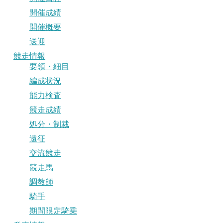
開催成績
開催概要
送迎
競走情報
要領・細目
編成状況
能力検査
競走成績
処分・制裁
遠征
交流競走
競走馬
調教師
騎手
期間限定騎乗