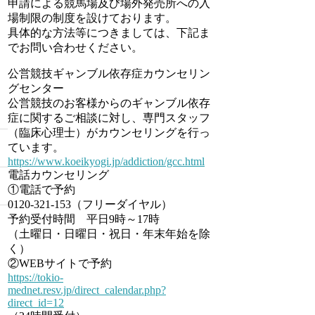
申請による競馬場及び場外発売所への入
場制限の制度を設けております。
具体的な方法等につきましては、下記ま
でお問い合わせください。
公営競技ギャンブル依存症カウンセリン
グセンター
公営競技のお客様からのギャンブル依存
症に関するご相談に対し、専門スタッフ
（臨床心理士）がカウンセリングを行っ
ています。
https://www.koeikyogi.jp/addiction/gcc.html
電話カウンセリング
①電話で予約
0120-321-153（フリーダイヤル）
予約受付時間 平日9時～17時
（土曜日・日曜日・祝日・年末年始を除
く）
②WEBサイトで予約
https://tokio-
mednet.resv.jp/direct_calendar.php?
direct_id=12