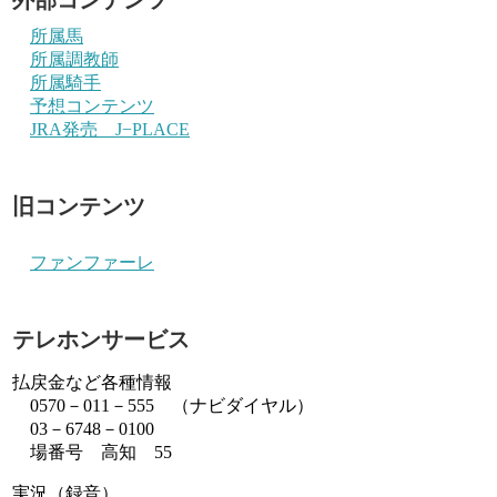
所属馬
所属調教師
所属騎手
予想コンテンツ
JRA発売 J−PLACE
旧コンテンツ
ファンファーレ
テレホンサービス
払戻金など各種情報
0570－011－555 （ナビダイヤル）
03－6748－0100
場番号 高知 55
実況（録音）