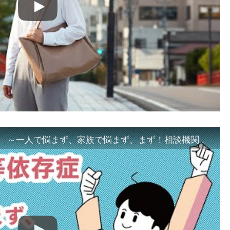
「ギャンブル等依存症対策啓発動画 ～一人で悩まず、家族で悩まず、まず！相談機関へ～」