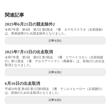
関連記事
2025年6月21日の競走除外2
令和7年度 第4回 第5日 第8競走 7番 タマモマスラオ（右前踏創）
は、馬体故障のため競走除外となりました。
記事を読む
2025年7月13日の出走取消
令和7年度 第5回 第6日 第3競走 3番 リワードコロン（左前肢跛
行）第11競走 1番 デルマアートマン（蕁麻疹） は、疾病のため出走
取消となりました。
記事を読む
6月16日の出走取消
平成30年度 第4回 第1日第8競走 5番 テンエイヒーロー（左肩跛行）
は、疾病のため出走取消となりました。
記事を読む