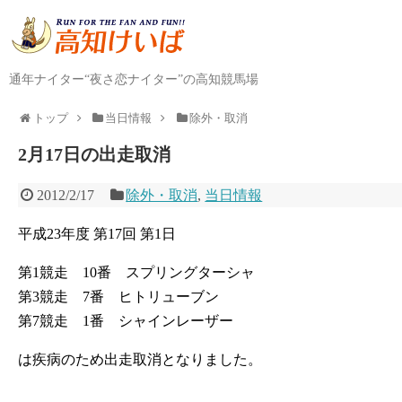
通年ナイター“夜さ恋ナイター”の高知競馬場
トップ
当日情報
除外・取消
2月17日の出走取消
2012/2/17
除外・取消
,
当日情報
平成23年度 第17回 第1日
第1競走 10番 スプリングターシャ
第3競走 7番 ヒトリューブン
第7競走 1番 シャインレーザー
は疾病のため出走取消となりました。