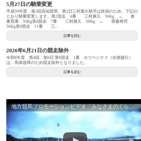
5月27日の騎乗変更
平成30年度 第3回高知競馬 第2日三村展久騎手は疾病のため、下記の
とおり騎乗変更します。第2競走 4番 三村展久 56Kg → 倉
兼育康 56Kg第4競走 7番 三村展久 56Kg → 西森将司
56Kg第6競走 11番 三...
記事を読む
2026年6月21日の競走除外
令和8年度 第4回 第6日 第8競走 1番 カツベンケイ（右後跛行）
は、馬体故障のため競走除外となりました。
記事を読む
地方競馬プロモーションビデオ「みなさまのくらしのために」30秒篇｜NAR公式