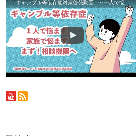
「ギャンブル等依存症対策啓発動画 ～一人で悩まず、家族で悩まず、まず！相談機関へ～」