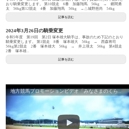
おり騎乗変更します。 第10競走 6番 加藤翔馬 56kg → 郷間勇
太 56kg第12競走 4番 加藤翔馬 56kg →△城野慈尚 54kg
記事を読む
2024年3月26日の騎乗変更
令和5年度 第19回 第2日 塚本雄大騎手は、事故のため下記のとおり
騎乗変更します。 第1競走 8番 塚本雄大 56kg → 西森将司
56kg第2競走 2番 塚本雄大 56kg → 井上瑛太 56kg 第4競走
2番 塚本雄...
記事を読む
地方競馬プロモーションビデオ「みなさまのくらしのために」30秒篇｜NAR公式