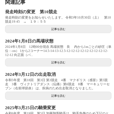
関連記事
発走時刻の変更 第10競走
発走時刻の変更をお知らせいたします。 令和3年10月30日（土） 第10
競走19:45 → １９：５５
記事を読む
2024年1月8日の馬場状態
2024年1月8日 12時00分現在 馬場状態 良 内から1mごとの砂圧（単
位：cm） 1から2コーナー14.5-14-13-12.5-12-12-12-12-12-12-12-12-12-
12-12 向正面（バ...
記事を読む
2024年3月12日の出走取消
令和5年度 第18回 第3日 第3競走 4番 マクギリス（感冒）第5競
走 3番 ヴィクトリアダンス（疝痛）第6競走 8番 マーキュリーセ
ブン（右前球節炎） は、疾病のため出走取消となりました。
記事を読む
2025年3月25日の騎乗変更
令和6年度 第19回 第5日 加藤翔馬騎手は、騎手負傷のため下記のと