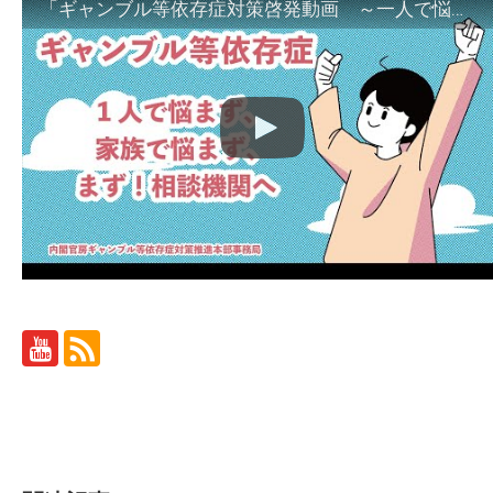
「ギャンブル等依存症対策啓発動画 ～一人で悩まず、家族で悩まず、まず！相談機関へ～」