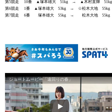
第5競走 10番 ▲塚本雄大 51kg → ▲木村直輝 51kg
第6競走 1番 ▲塚本雄大 53kg → ☆松木大地 55kg
第7競走 6番 塚本雄大 55kg → 松木大地 55kg
ショートムービー「遠回りの春」