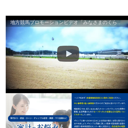
地方競馬プロモーションビデオ「みなさまのくらしのために」30秒篇｜NAR公式