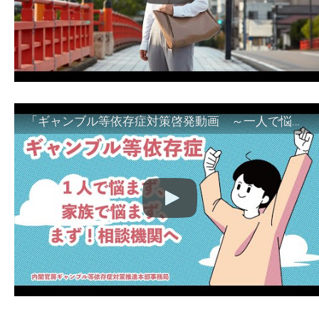
「ギャンブル等依存症対策啓発動画 ～一人で悩まず、家族で悩まず、まず！相談機関へ～」