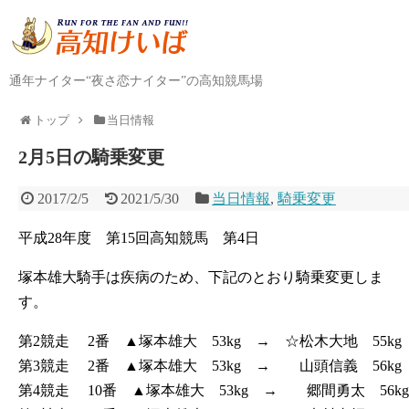
通年ナイター“夜さ恋ナイター”の高知競馬場
トップ
当日情報
2月5日の騎乗変更
2017/2/5
2021/5/30
当日情報
,
騎乗変更
平成28年度 第15回高知競馬 第4日
塚本雄大騎手は疾病のため、下記のとおり騎乗変更しま
す。
第2競走 2番 ▲塚本雄大 53kg → ☆松木大地 55kg
第3競走 2番 ▲塚本雄大 53kg → 山頭信義 56kg
第4競走 10番 ▲塚本雄大 53kg → 郷間勇太 56kg