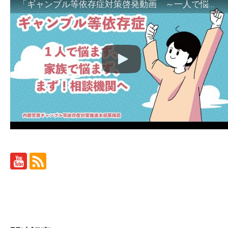
「ギャンブル等依存症対策啓発動画 ～一人で悩まず、家族で悩まず、まず！相談機関へ～」