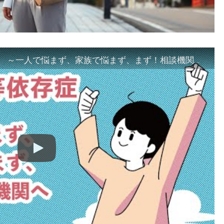
「ギャンブル等依存症対策啓発動画 ～一人で悩まず、家族で悩まず、まず！相談機関へ～」