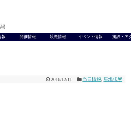
馬場
情報
開催情報
競走情報
イベント情報
施設・ア
2016/12/11
当日情報
,
馬場状態