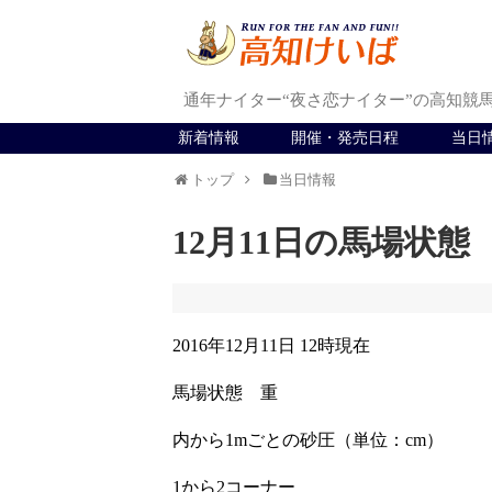
通年ナイター“夜さ恋ナイター”の高知競
新着情報
開催・発売日程
当日
トップ
当日情報
12月11日の馬場状態
2016年12月11日 12時現在
馬場状態 重
内から1mごとの砂圧（単位：cm）
1から2コーナー