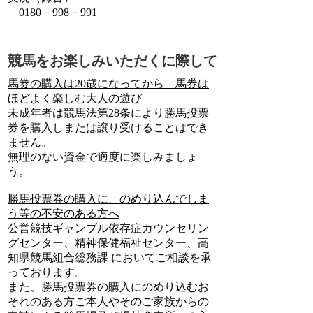
0180－998－991
競馬をお楽しみいただくに際して
馬券の購入は20歳になってから 馬券は
ほどよく楽しむ大人の遊び
未成年者は競馬法第28条により勝馬投票
券を購入しまたは譲り受けることはでき
ません。
無理のない資金で適度に楽しみましょ
う。
勝馬投票券の購入に、のめり込んでしま
う等の不安のある方へ
公営競技ギャンブル依存症カウンセリン
グセンター、精神保健福祉センター、高
知県競馬組合総務課 においてご相談を承
っております。
また、勝馬投票券の購入にのめり込むお
それのある方ご本人やそのご家族からの