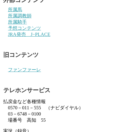
所属馬
所属調教師
所属騎手
予想コンテンツ
JRA発売 J−PLACE
旧コンテンツ
ファンファーレ
テレホンサービス
払戻金など各種情報
0570－011－555 （ナビダイヤル）
03－6748－0100
場番号 高知 55
実況（録音）