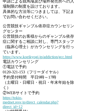
申請による競馬場及び場外発売所への入
場制限の制度を設けております。
具体的な方法等につきましては、下記ま
でお問い合わせください。
公営競技ギャンブル依存症カウンセリン
グセンター
公営競技のお客様からのギャンブル依存
症に関するご相談に対し、専門スタッフ
（臨床心理士）がカウンセリングを行っ
ています。
https://www.koeikyogi.jp/addiction/gcc.html
電話カウンセリング
①電話で予約
0120-321-153（フリーダイヤル）
予約受付時間 平日9時～17時
（土曜日・日曜日・祝日・年末年始を除
く）
②WEBサイトで予約
https://tokio-
mednet.resv.jp/direct_calendar.php?
direct_id=12