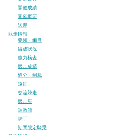
開催成績
開催概要
送迎
競走情報
要領・細目
編成状況
能力検査
競走成績
処分・制裁
遠征
交流競走
競走馬
調教師
騎手
期間限定騎乗