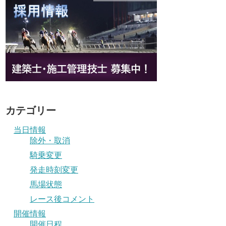
カテゴリー
当日情報
除外・取消
騎乗変更
発走時刻変更
馬場状態
レース後コメント
開催情報
開催日程