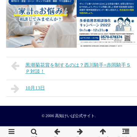
黒潮菊花賞を制するのは？西川騎手×赤岡騎手Ｓ
Ｐ対談！
10月13日
© 2006
高知けいば公式サイト
.