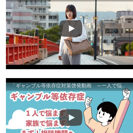
「ギャンブル等依存症対策啓発動画 ～一人で悩まず、家族で悩まず、まず！相談機関へ～」