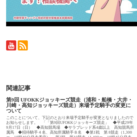
関連記事
第9回 UFOKKジョッキーズ競走（浦和・船橋・大井・
川崎・高知ジョッキーズ競走）来場予定騎手の変更に
ついて
このことについて、下記のとおり来場予定騎手が変更となりましたので
お知らせします。 「「第9回UFOKKジョッキーズ競走」 ◆平成29年
9月17日（日） ◆高知競馬場 ◆サラブレッド系4歳以上 高知競馬所
属馬 ◆招待騎手４名、高知所属騎手８名 ◆第1戦 第 8競走（1,300