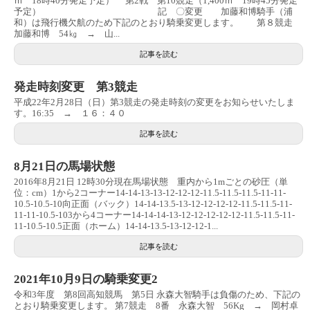
ｍ 18時40分発走予定） 第2戦 第10競走（1,400ｍ 19時45分発走
予定） 記 〇変更 加藤和博騎手（浦
和）は飛行機欠航のため下記のとおり騎乗変更します。 第８競走
加藤和博 54㎏ → 山...
記事を読む
発走時刻変更 第3競走
平成22年2月28日（日）第3競走の発走時刻の変更をお知らせいたしま
す。16:35 → １６：４０
記事を読む
8月21日の馬場状態
2016年8月21日 12時30分現在馬場状態 重内から1mごとの砂圧（単
位：cm）1から2コーナー14-14-13-13-12-12-12-11.5-11.5-11.5-11-11-
10.5-10.5-10向正面（バック）14-14-13.5-13-12-12-12-12-11.5-11.5-11-
11-11-10.5-103から4コーナー14-14-14-13-12-12-12-12-12-11.5-11.5-11-
11-10.5-10.5正面（ホーム）14-14-13.5-13-12-12-1...
記事を読む
2021年10月9日の騎乗変更2
令和3年度 第8回高知競馬 第5日 永森大智騎手は負傷のため、下記の
とおり騎乗変更します。 第7競走 8番 永森大智 56Kg → 岡村卓