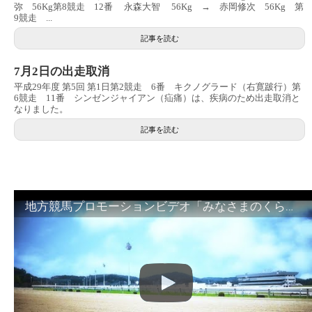
弥 56Kg第8競走 12番 永森大智 56Kg → 赤岡修次 56Kg 第
9競走 ...
記事を読む
7月2日の出走取消
平成29年度 第5回 第1日第2競走 6番 キクノグラード（右寛跛行）第
6競走 11番 シンゼンジャイアン（疝痛）は、疾病のため出走取消と
なりました。
記事を読む
地方競馬プロモーションビデオ「みなさまのくらしのために」30秒篇｜NAR公式