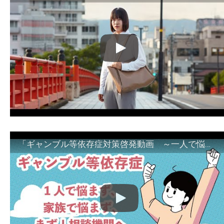
「ギャンブル等依存症対策啓発動画 ～一人で悩まず、家族で悩まず、まず！相談機関へ～」