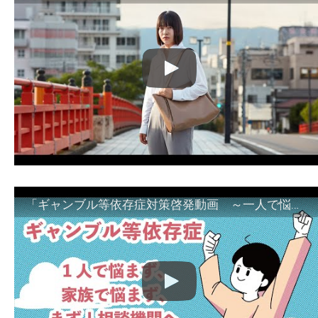
「ギャンブル等依存症対策啓発動画 ～一人で悩まず、家族で悩まず、まず！相談機関へ～」