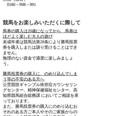
0180－998－991
競馬をお楽しみいただくに際して
馬券の購入は20歳になってから 馬券は
ほどよく楽しむ大人の遊び
未成年者は競馬法第28条により勝馬投票
券を購入しまたは譲り受けることはでき
ません。
無理のない資金で適度に楽しみましょ
う。
勝馬投票券の購入に、のめり込んでしま
う等の不安のある方へ
公営競技ギャンブル依存症カウンセリン
グセンター、精神保健福祉センター、高
知県競馬組合総務課 においてご相談を承
っております。
また、勝馬投票券の購入にのめり込むお
それのある方ご本人やそのご家族からの