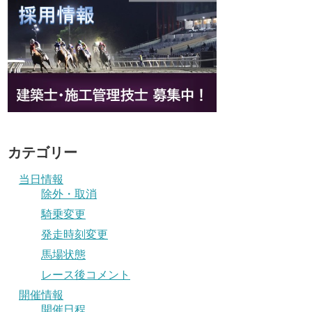
カテゴリー
当日情報
除外・取消
騎乗変更
発走時刻変更
馬場状態
レース後コメント
開催情報
開催日程