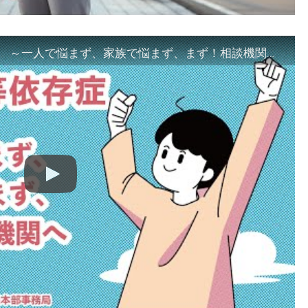
「ギャンブル等依存症対策啓発動画 ～一人で悩まず、家族で悩まず、まず！相談機関へ～」