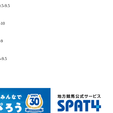
.5-9.5
-10
-9
-9.5