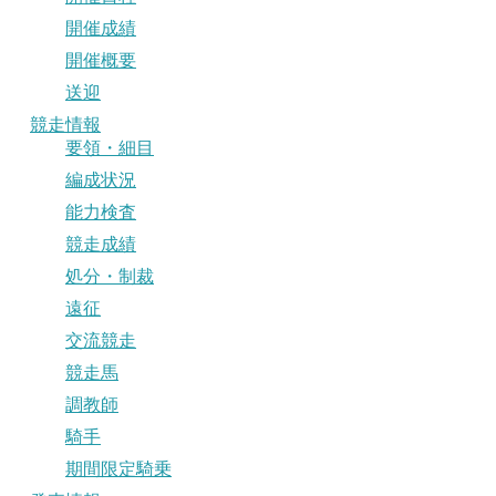
開催成績
開催概要
送迎
競走情報
要領・細目
編成状況
能力検査
競走成績
処分・制裁
遠征
交流競走
競走馬
調教師
騎手
期間限定騎乗