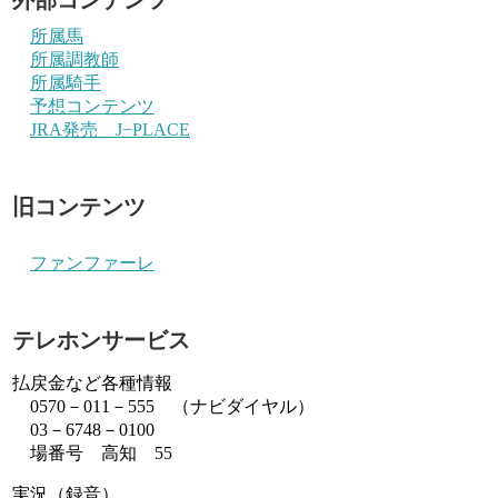
所属馬
所属調教師
所属騎手
予想コンテンツ
JRA発売 J−PLACE
旧コンテンツ
ファンファーレ
テレホンサービス
払戻金など各種情報
0570－011－555 （ナビダイヤル）
03－6748－0100
場番号 高知 55
実況（録音）