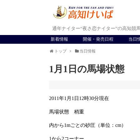
通年ナイター“夜さ恋ナイター”の高知競
新着情報
開催・発売日程
当日
トップ
当日情報
1月1日の馬場状態
2011年1月1日12時30分現在
馬場状態 稍重
内から1mごとの砂圧（単位：cm）
1から2コーナー