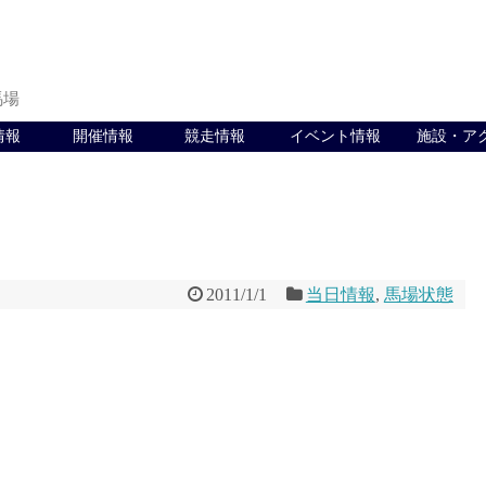
馬場
情報
開催情報
競走情報
イベント情報
施設・ア
2011/1/1
当日情報
,
馬場状態