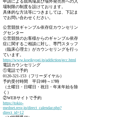
申請による競馬場及び場外発売所への入
場制限の制度を設けております。
具体的な方法等につきましては、下記ま
でお問い合わせください。
公営競技ギャンブル依存症カウンセリン
グセンター
公営競技のお客様からのギャンブル依存
症に関するご相談に対し、専門スタッフ
（臨床心理士）がカウンセリングを行っ
ています。
https://www.koeikyogi.jp/addiction/gcc.html
電話カウンセリング
①電話で予約
0120-321-153（フリーダイヤル）
予約受付時間 平日9時～17時
（土曜日・日曜日・祝日・年末年始を除
く）
②WEBサイトで予約
https://tokio-
mednet.resv.jp/direct_calendar.php?
direct_id=12