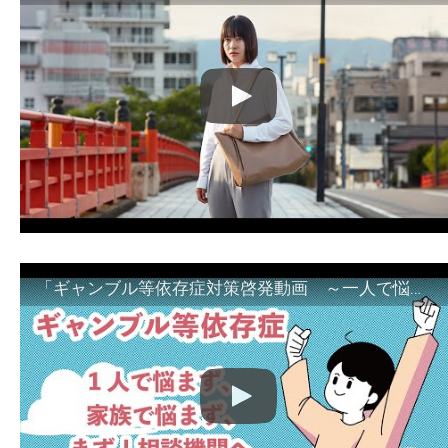
「ギャンブル等依存症対策啓発動画 ～一人で悩まず、家族で悩まず、まず！相談機関へ～」