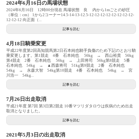
2024年6月16日の馬場状態
2024年6月16日 12時00分現在 馬場状態 良 内から1mごとの砂圧
（単位：cm） 1から2コーナー14.5-14-13-12.5-12-12-12-12-12-12-12-12-
12-12-12 向正面（...
記事を読む
4月18日騎乗変更
平成22年度第2回高知競馬第2日石本純也騎手負傷のため下記のとおり騎
乗変更します。第1競走 4番 石本純也 56kg → 西山裕貴 56kg
第4競走 2番 石本純也 56kg → 上田将司 56kg第8競走 5番
石本純也 54kg → ▲西森将司 51kg第9競走 2番 石本純也
54kg → 永森大智 54kg第10競走 4番 石本純也 54kg → 宮
川浩一 54kg...
記事を読む
7月26日出走取消
平成21年度 第7回 第3日第2競走 10番マツリダタロウは疾病のため出走
取消となりました。
記事を読む
2021年5月3日の出走取消