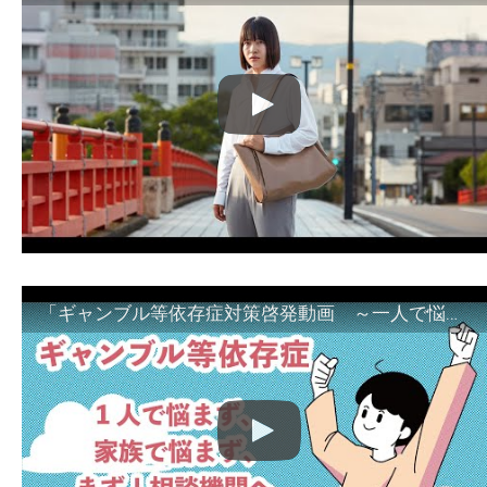
「ギャンブル等依存症対策啓発動画 ～一人で悩まず、家族で悩まず、まず！相談機関へ～」