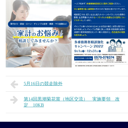
5月16日の競走除外
第14回黒潮菊花賞（地区交流） 実施要領 改
定 10KB