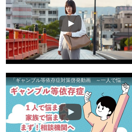
「ギャンブル等依存症対策啓発動画 ～一人で悩まず、家族で悩まず、まず！相談機関へ～」