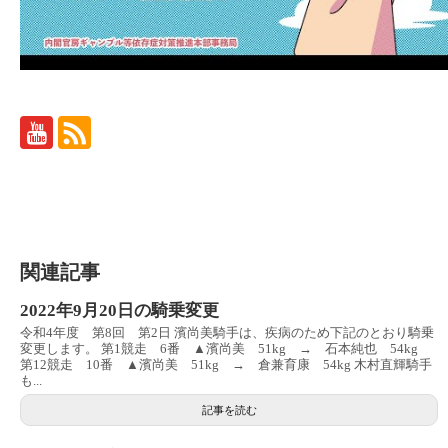
関連記事
2022年9月20日の騎乗変更
令和4年度 第8回 第2日 濱尚美騎手は、疾病のため下記のとおり騎乗
変更します。 第1競走 6番 ▲濱尚美 51kg → 石本純也 54kg
第12競走 10番 ▲濱尚美 51kg → 倉兼育康 54kg 木村直輝騎手
も...
記事を読む