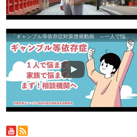
「ギャンブル等依存症対策啓発動画 ～一人で悩まず、家族で悩まず、まず！相談機関へ～」