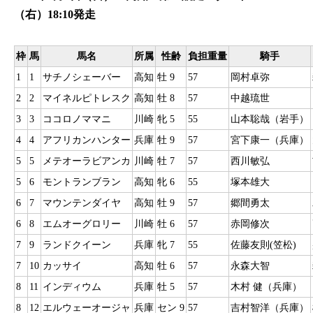
（右）18:10発走
枠
馬
馬名
所属
性齢
負担重量
騎手
1
1
サチノシェーバー
高知
牡 9
57
岡村卓弥
2
2
マイネルピトレスク
高知
牡 8
57
中越琉世
3
3
ココロノママニ
川崎
牝 5
55
山本聡哉（岩手）
4
4
アフリカンハンター
兵庫
牡 9
57
宮下康一（兵庫）
5
5
メテオーラビアンカ
川崎
牡 7
57
西川敏弘
5
6
モントランブラン
高知
牝 6
55
塚本雄大
6
7
マウンテンダイヤ
高知
牡 9
57
郷間勇太
6
8
エムオーグロリー
川崎
牡 6
57
赤岡修次
7
9
ランドクイーン
兵庫
牝 7
55
佐藤友則(笠松)
7
10
カッサイ
高知
牡 6
57
永森大智
8
11
インディウム
兵庫
牡 5
57
木村 健（兵庫）
8
12
エルウェーオージャ
兵庫
セン 9
57
吉村智洋（兵庫）