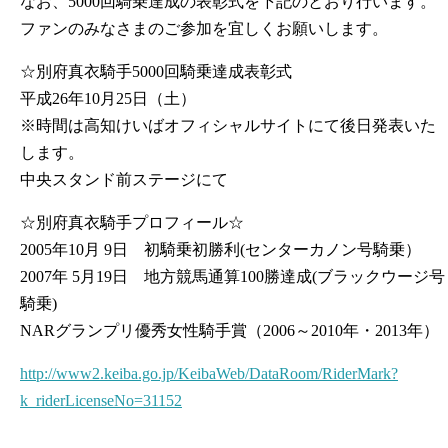
なお、5000回騎乗達成の表彰式を下記のとおり行います。
ファンのみなさまのご参加を宜しくお願いします。
☆別府真衣騎手5000回騎乗達成表彰式
平成26年10月25日（土）
※時間は高知けいばオフィシャルサイトにて後日発表いた
します。
中央スタンド前ステージにて
☆別府真衣騎手プロフィール☆
2005年10月 9日 初騎乗初勝利(センターカノン号騎乗）
2007年 5月19日 地方競馬通算100勝達成(ブラックウージ号
騎乗)
NARグランプリ優秀女性騎手賞（2006～2010年・2013年）
http://www2.keiba.go.jp/KeibaWeb/DataRoom/RiderMark?
k_riderLicenseNo=31152