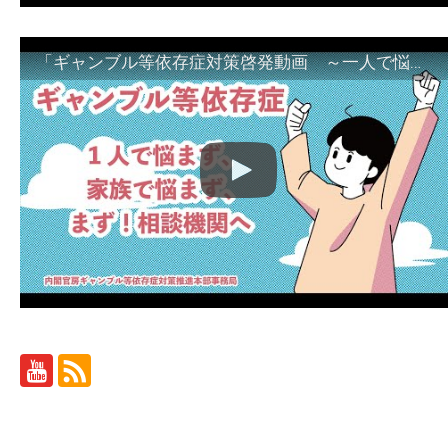
「ギャンブル等依存症対策啓発動画 ～一人で悩まず、家族で悩まず、まず！相談機関へ～」