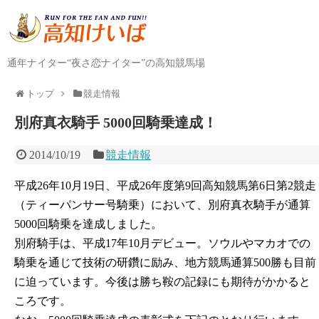
通年ナイター“夜さ恋ナイター”の高知競馬場
トップ
競走情報
別府真衣騎手 5000回騎乗達成！
2014/10/19
競走情報
平成26年10月19日、平成26年度第9回高知競馬第6日第2競走
（ティーパンサー号騎乗）において、別府真衣騎手が通算
5000回騎乗を達成しました。
別府騎手は、平成17年10月デビュー。ソウルやマカオでの
騎乗を通じて技術の研鑽に励み、地方競馬通算500勝も目前
に迫っています。今後は勝ち鞍の記録にも期待がかかると
ころです。