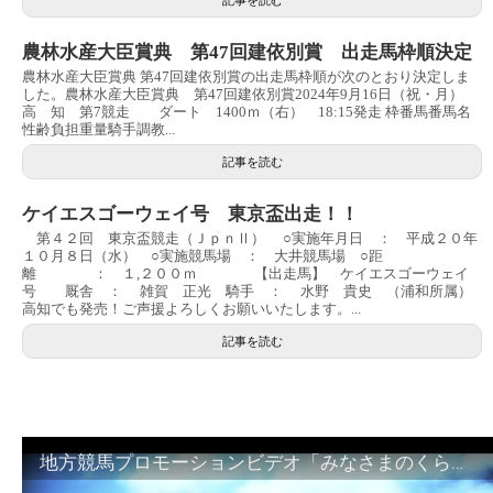
農林水産大臣賞典 第47回建依別賞 出走馬枠順決定
農林水産大臣賞典 第47回建依別賞の出走馬枠順が次のとおり決定しま
した。農林水産大臣賞典 第47回建依別賞2024年9月16日（祝・月）
高 知 第7競走 ダート 1400ｍ（右） 18:15発走 枠番馬番馬名
性齢負担重量騎手調教...
記事を読む
ケイエスゴーウェイ号 東京盃出走！！
第４２回 東京盃競走（ＪｐｎⅡ） ○実施年月日 ： 平成２０年
１０月８日（水） ○実施競馬場 ： 大井競馬場 ○距
離 ： １,２００ｍ 【出走馬】 ケイエスゴーウェイ
号 厩舎 ： 雑賀 正光 騎手 ： 水野 貴史 （浦和所属）
高知でも発売！ご声援よろしくお願いいたします。...
記事を読む
地方競馬プロモーションビデオ「みなさまのくらしのために」30秒篇｜NAR公式