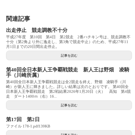
関連記事
出走停止 競走調教不十分
平成27年度 第10回 第4日 第2競走 2番ハチキン号は、競走調教不
十分（第2角より外に逸走し、第3角で競走中止）のため、平成27年11
月1日までの20日間出走停止。
記事を読む
第40回全日本新人王争覇戦競走 新人王は野畑 凌騎
手（川崎所属）
第40回全日本新人王争覇戦競走は全2競走を終え、野畑 凌騎手（川
崎）が新人王に輝きました。詳しい結果は次のとおりです。 第40回全
日本新人王争覇戦競走 第2戦結果2026年1月20日（火） 高知 第4競
走 ダート1400ｍ（右）16...
記事を読む
第17回 第2日
ファイル 178-1.pdf139KB
記事を読む