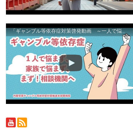
「ギャンブル等依存症対策啓発動画 ～一人で悩まず、家族で悩まず、まず！相談機関へ～」