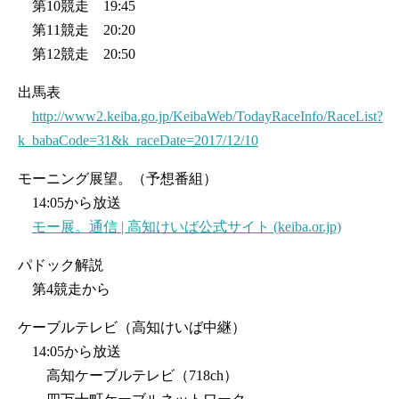
第10競走 19:45
第11競走 20:20
第12競走 20:50
出馬表
http://www2.keiba.go.jp/KeibaWeb/TodayRaceInfo/RaceList?
k_babaCode=31&k_raceDate=2017/12/10
モーニング展望。（予想番組）
14:05から放送
モー展。通信 | 高知けいば公式サイト (keiba.or.jp)
パドック解説
第4競走から
ケーブルテレビ（高知けいば中継）
14:05から放送
高知ケーブルテレビ（718ch）