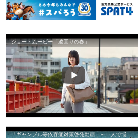
ショートムービー「遠回りの春」
「ギャンブル等依存症対策啓発動画 ～一人で悩まず、家族で悩まず、まず！相談機関へ～」