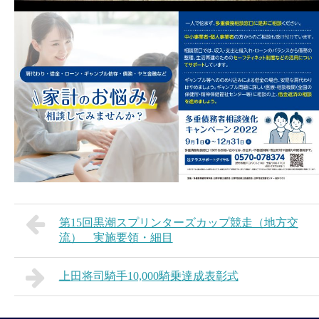
第15回黒潮スプリンターズカップ競走（地方交
流） 実施要領・細目
上田将司騎手10,000騎乗達成表彰式