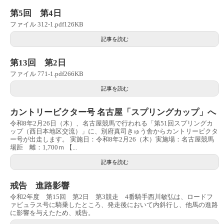
第5回 第4日
ファイル 312-1.pdf126KB
記事を読む
第13回 第2日
ファイル 771-1.pdf266KB
記事を読む
カントリービクター号 名古屋「スプリングカップ」へ
令和8年2月26日（木）、名古屋競馬で行われる「第51回スプリングカ
ップ（西日本地区交流）」に、別府真司きゅう舎からカントリービクタ
ー号が出走します。 実施日：令和8年2月26（木）実施場：名古屋競馬
場距 離：1,700ｍ 【...
記事を読む
戒告 進路影響
令和2年度 第15回 第2日 第3競走 4番騎手西川敏弘は、ロードフ
ァビュラス号に騎乗したところ、発走後において内斜行し、他馬の進路
に影響を与えたため、戒告。