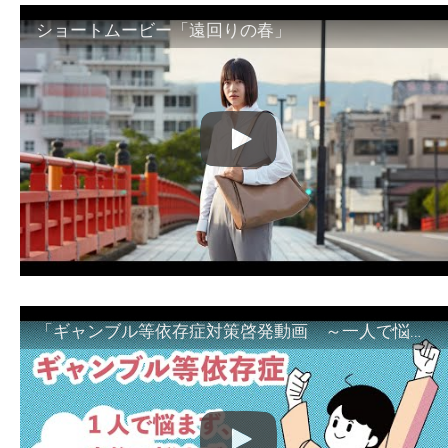
ショートムービー「遠回りの春」
「ギャンブル等依存症対策啓発動画 ～一人で悩まず、家族で悩まず、まず！相談機関へ～」