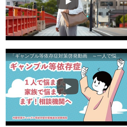
「ギャンブル等依存症対策啓発動画 ～一人で悩まず、家族で悩まず、まず！相談機関へ～」