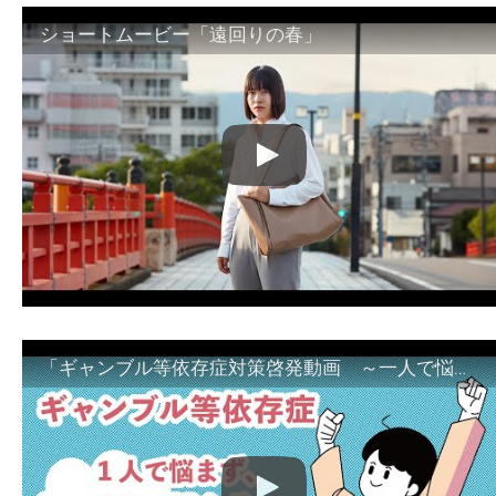
ショートムービー「遠回りの春」
「ギャンブル等依存症対策啓発動画 ～一人で悩まず、家族で悩まず、まず！相談機関へ～」