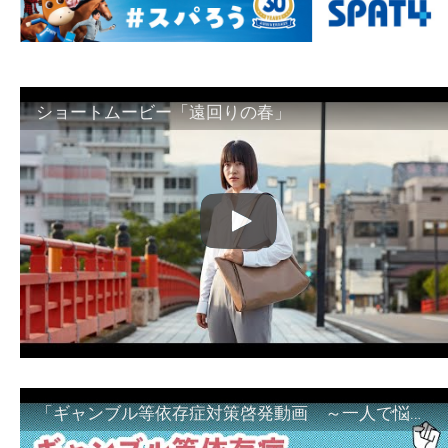
ショートムービー「遠回りの春」
「ギャンブル等依存症対策啓発動画 ～一人で悩まず、家族で悩まず、まず！相談機関へ～」