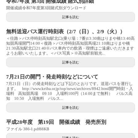
令和7年度 第3回 開催成績 賭式別詳細
開催成績令和7年度第3回賭式別ダウンロード
記事を読む
無料送迎バス運行時刻表（2/7（日）、2/9（火））
＜往路＞バス停時刻高知駅北口(乗り場：7番)13:30南はりまや橋13:40高
知競馬場開門14:00＜復路＞バス停時刻高知競馬場21:10南はりまや橋
21:30高知駅北口21:40※バス車内での飲酒・喫煙はご遠慮いただきます
ようお願いいたします。＜バス写真＞※高知駅前観光...
記事を読む
7月21日の開門・発走時刻などについて
7月21日（日）の発走時刻などは下記のとおりです。送迎バスを運行し
ます。 http://www.keiba.or.jp/top/news/archives/8942.html開門時刻・入
場料 高知競馬場 09:10 入場料100円（14:00まで無料） パルス高
知 10:50 入場無料 パルス...
記事を読む
平成28年度 第19回 開催成績 発売所別
ファイル 386-1.pdf88KB
記事を読む