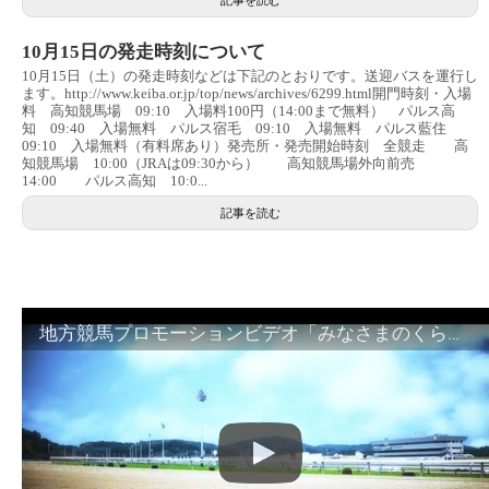
10月15日の発走時刻について
10月15日（土）の発走時刻などは下記のとおりです。送迎バスを運行し
ます。http://www.keiba.or.jp/top/news/archives/6299.html開門時刻・入場
料 高知競馬場 09:10 入場料100円（14:00まで無料） パルス高
知 09:40 入場無料 パルス宿毛 09:10 入場無料 パルス藍住
09:10 入場無料（有料席あり）発売所・発売開始時刻 全競走 高
知競馬場 10:00（JRAは09:30から） 高知競馬場外向前売
14:00 パルス高知 10:0...
記事を読む
地方競馬プロモーションビデオ「みなさまのくらしのために」30秒篇｜NAR公式