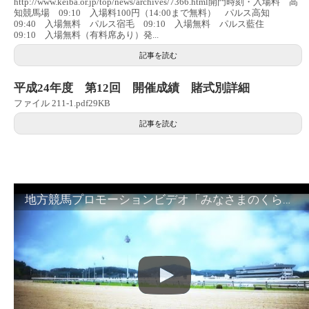
http://www.keiba.or.jp/top/news/archives/7366.html開門時刻・入場料 高
知競馬場 09:10 入場料100円（14:00まで無料） パルス高知
09:40 入場無料 パルス宿毛 09:10 入場無料 パルス藍住
09:10 入場無料（有料席あり）発...
記事を読む
平成24年度 第12回 開催成績 賭式別詳細
ファイル 211-1.pdf29KB
記事を読む
地方競馬プロモーションビデオ「みなさまのくらしのために」30秒篇｜NAR公式