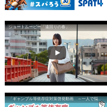
ショートムービー「遠回りの春」
「ギャンブル等依存症対策啓発動画 ～一人で悩まず、家族で悩まず、まず！相談機関へ～」