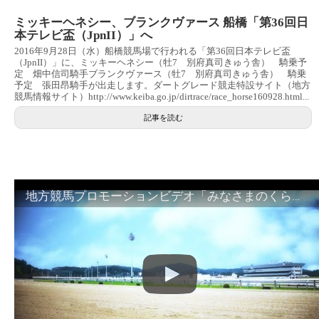
ミッキーヘネシー、ブランクヴァース 船橋「第36回日
本テレビ盃（JpnII）」へ
2016年9月28日（水）船橋競馬場で行われる「第36回日本テレビ盃
（JpnII）」に、ミッキーヘネシー（牡7 別府真司きゅう舎） 騎乗予
定 畑中信司騎手ブランクヴァース（牡7 別府真司きゅう舎） 騎乗
予定 張田昂騎手が出走します。ダートグレード競走特設サイト（地方
競馬情報サイト）http://www.keiba.go.jp/dirtrace/race_horse160928.html...
記事を読む
地方競馬プロモーションビデオ「みなさまのくらしのために」30秒篇｜NAR公式