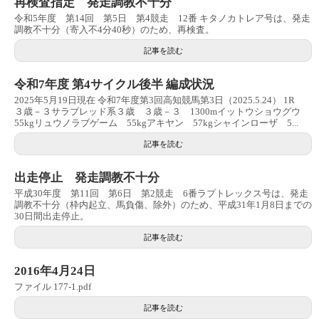
再検査指定 発走調教不十分
令和5年度 第14回 第5日 第4競走 12番 キタノカトレア号は、発走
調教不十分（寄入不4分40秒）のため、再検査。
記事を読む
令和7年度 第4サイクル後半 編成状況
2025年5月19日現在 令和7年度第3回高知競馬第3日（2025.5.24） 1R
３歳－３サラブレッド系３歳 ３歳－３ 1300mイットウショウグウ
55kgリュウノラブゲーム 55kgアキヤン 57kgシャインローザ 5...
記事を読む
出走停止 発走調教不十分
平成30年度 第11回 第6日 第2競走 6番ラプトレックス号は、発走
調教不十分（枠内起立、馬負傷、除外）のため、平成31年1月8日までの
30日間出走停止。
記事を読む
2016年4月24日
ファイル 177-1.pdf
記事を読む