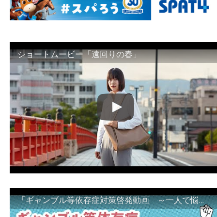
ショートムービー「遠回りの春」
「ギャンブル等依存症対策啓発動画 ～一人で悩まず、家族で悩まず、まず！相談機関へ～」