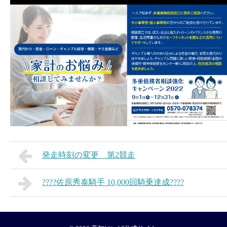
発走時刻の変更 第2競走
????佐原秀泰騎手 10,000回騎乗達成????