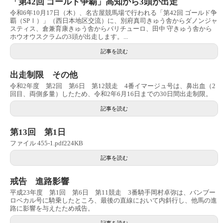
「第42回 ゴールド争覇」高知から3頭が出走
令和6年10月17日（木）、名古屋競馬場で行われる「第42回 ゴールド争
覇（SPⅠ）」（西日本地区交流）に、別府真司きゅう舎からダノンジャ
スティス、倉兼育康きゅう舎からバリチューロ、田中 守きゅう舎から
ホウオウスクラムの3頭が出走します。...
記事を読む
出走制限 その他
令和2年度 第2回 第6日 第12競走 4番イマージュ号は、鼻出血（2
回目、両側多量）したため、令和2年6月16日までの30日間出走制限。
記事を読む
第13回 第1日
ファイル 455-1.pdf224KB
記事を読む
戒告 進路影響
平成23年度 第1回 第6日 第11競走 3番騎手岡村卓弥は、バンブー
ロベカル号に騎乗したところ、最後の直線において内斜行し、他馬の進
路に影響を与えたため戒告。
記事を読む