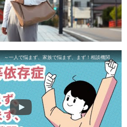
「ギャンブル等依存症対策啓発動画 ～一人で悩まず、家族で悩まず、まず！相談機関へ～」