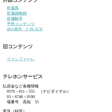
所属馬
所属調教師
所属騎手
予想コンテンツ
JRA発売 J−PLACE
旧コンテンツ
ファンファーレ
テレホンサービス
払戻金など各種情報
0570－011－555 （ナビダイヤル）
03－6748－0100
場番号 高知 55
実況（録音）