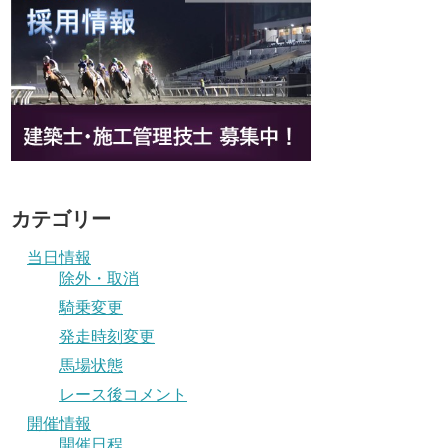
カテゴリー
当日情報
除外・取消
騎乗変更
発走時刻変更
馬場状態
レース後コメント
開催情報
開催日程