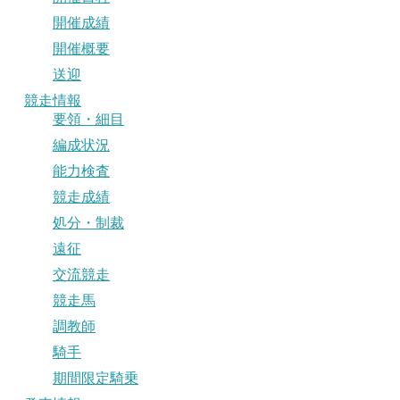
開催成績
開催概要
送迎
競走情報
要領・細目
編成状況
能力検査
競走成績
処分・制裁
遠征
交流競走
競走馬
調教師
騎手
期間限定騎乗