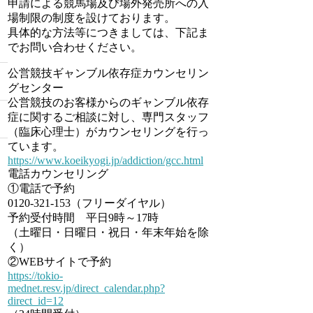
申請による競馬場及び場外発売所への入
場制限の制度を設けております。
具体的な方法等につきましては、下記ま
でお問い合わせください。
公営競技ギャンブル依存症カウンセリン
グセンター
公営競技のお客様からのギャンブル依存
症に関するご相談に対し、専門スタッフ
（臨床心理士）がカウンセリングを行っ
ています。
https://www.koeikyogi.jp/addiction/gcc.html
電話カウンセリング
①電話で予約
0120-321-153（フリーダイヤル）
予約受付時間 平日9時～17時
（土曜日・日曜日・祝日・年末年始を除
く）
②WEBサイトで予約
https://tokio-
mednet.resv.jp/direct_calendar.php?
direct_id=12