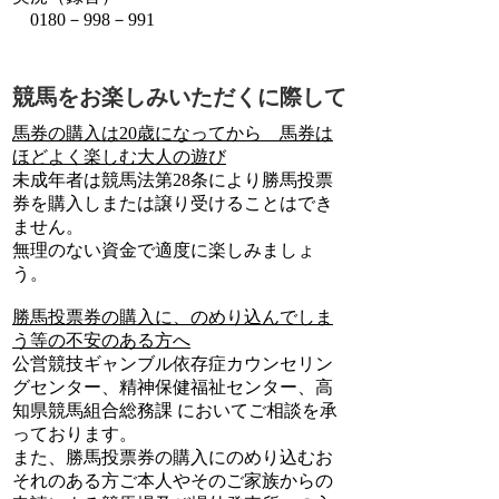
0180－998－991
競馬をお楽しみいただくに際して
馬券の購入は20歳になってから 馬券は
ほどよく楽しむ大人の遊び
未成年者は競馬法第28条により勝馬投票
券を購入しまたは譲り受けることはでき
ません。
無理のない資金で適度に楽しみましょ
う。
勝馬投票券の購入に、のめり込んでしま
う等の不安のある方へ
公営競技ギャンブル依存症カウンセリン
グセンター、精神保健福祉センター、高
知県競馬組合総務課 においてご相談を承
っております。
また、勝馬投票券の購入にのめり込むお
それのある方ご本人やそのご家族からの