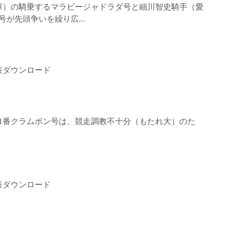
庫）の騎乗するマラビージャドラダ号と細川智史騎手（愛
が先頭争いを繰り広...
表ダウンロード
走 1番クラムボン号は、競走調教不十分（もたれ大）のた
表ダウンロード