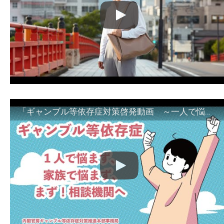
「ギャンブル等依存症対策啓発動画 ～一人で悩まず、家族で悩まず、まず！相談機関へ～」