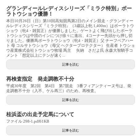
グランディールレディスシリーズ「ミラク特別」ボー
ラトウショウ優勝！
本日10月26日（日）第10回高知競馬第2日のメイン競走・グランディー
ルレディスシリーズ『ミラク特別』（3歳以上牝 1,400m）はボーラトウ
ショウ（牝4・雑賀正）が優勝しました。ゲートよく飛び出したボーラ
トウショウは中団のインにつけ徐々に進出、4コーナー先頭から押し切
りました。優勝馬ボーラトウショウ（牝4・雑賀正）父 チーフベアハー
ト 母 コルサトウショウ（母父 ヘクタープロテクター） 生産者 トウショ
ウ産業株式会社トウショウ牧場 馬主 矢納 さだよ氏 永森大智騎手コ
メント「想定以上にテンが速く...
記事を読む
再検査指定 発走調教不十分
平成30年度 第2回 第4日 第7競走 3番フィアンティーヌ号は、発
走調教不十分（入不、ケル再三）のため、再検査。
記事を読む
桂浜盃の出走予定馬について
ファイル 298-1.pdf61KB
記事を読む