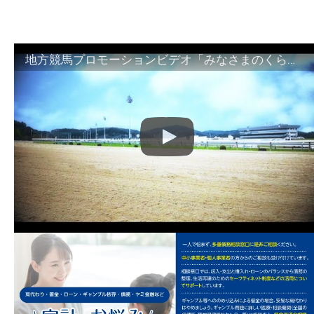
地方競馬プロモーションビデオ「みなさまのくらしのために」30秒篇｜NAR公式