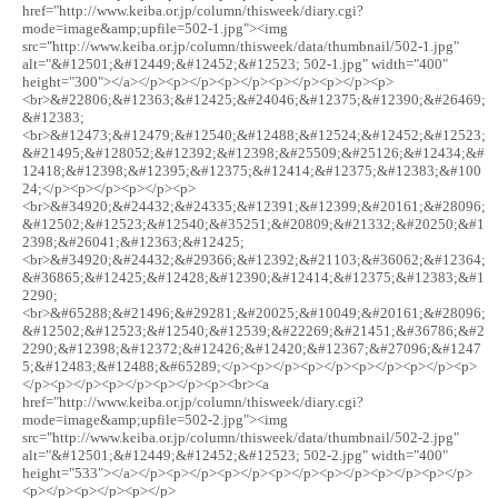
href="http://www.keiba.or.jp/column/thisweek/diary.cgi?
mode=image&amp;upfile=502-1.jpg"><img
src="http://www.keiba.or.jp/column/thisweek/data/thumbnail/502-1.jpg"
alt="&#12501;&#12449;&#12452;&#12523; 502-1.jpg" width="400"
height="300"></a></p><p></p><p></p><p></p><p></p><p>
<br>&#22806;&#12363;&#12425;&#24046;&#12375;&#12390;&#26469;
&#12383;
<br>&#12473;&#12479;&#12540;&#12488;&#12524;&#12452;&#12523;
&#21495;&#128052;&#12392;&#12398;&#25509;&#25126;&#12434;&#
12418;&#12398;&#12395;&#12375;&#12414;&#12375;&#12383;&#100
24;</p><p></p><p></p><p>
<br>&#34920;&#24432;&#24335;&#12391;&#12399;&#20161;&#28096;
&#12502;&#12523;&#12540;&#35251;&#20809;&#21332;&#20250;&#1
2398;&#26041;&#12363;&#12425;
<br>&#34920;&#24432;&#29366;&#12392;&#21103;&#36062;&#12364;
&#36865;&#12425;&#12428;&#12390;&#12414;&#12375;&#12383;&#1
2290;
<br>&#65288;&#21496;&#29281;&#20025;&#10049;&#20161;&#28096;
&#12502;&#12523;&#12540;&#12539;&#22269;&#21451;&#36786;&#2
2290;&#12398;&#12372;&#12426;&#12420;&#12367;&#27096;&#1247
5;&#12483;&#12488;&#65289;</p><p></p><p></p><p></p><p></p><p>
</p><p></p><p></p><p></p><p><br><a
href="http://www.keiba.or.jp/column/thisweek/diary.cgi?
mode=image&amp;upfile=502-2.jpg"><img
src="http://www.keiba.or.jp/column/thisweek/data/thumbnail/502-2.jpg"
alt="&#12501;&#12449;&#12452;&#12523; 502-2.jpg" width="400"
height="533"></a></p><p></p><p></p><p></p><p></p><p></p><p></p>
<p></p><p></p><p></p>