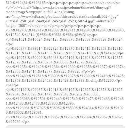
512;&#12481;&#128165;</p><p></p><p></p><p></p><p></p><p></p>
<p><br><a href="http://www.keiba.or.jp/column/thisweek/diary.cgi?
mode=image&amp;upfile=502-4.jpg"><img
src="http://www.keiba.or.jp/column/thisweek/data/thumbnail/502-4.jpg"
alt="&#12501;&#12449;&#12452;&#12523; 502-4.jpg" width="400"
height="300"></a></p><p></p><p></p><p></p><p></p><p>
<br>&#12402;&#12419;&#12387;&#12411;&#12540;&#12540;&#12540;
&#12540;&#4314;(&#664;&#9661;&#664;)&#4314;</p>
<p>&#21021;&#10024;&#24125;&#23376;&#12539;&#38829;&#10024;
</p>
<p>&#26377;&#38914;&#22825;&#12376;&#12419;&#12353;&#12316;
&#12316;&#41538;&#41538;&#433;&#650;&#42160;&gt;&#41482;</p>
<p>&#19978;&#30000;&#39438;&#25163;&#12398;&#20778;&#12375;
&#12373;&#12539;&#38754;&#30333;&#12373;&#9825;
<br>&#12354;&#12426;&#12364;&#12392;&#12358;&#12372;&#12374;
&#12356;&#12414;&#12377;&#9825;&#9825;</p><p>
<br>&#12489;&#12516;&#38996;&#12375;&#12390;&#12418;&#12425;
&#12358;&#12398;&#24536;&#12428;&#12383;&hellip;&#12290;</p>
<p></p>
<p>&#26126;&#26085;&#12418;&#39165;&#12365;&#12378;&#12395;
&#39640;&#30693;&#31478;&#39340;&#8252;&#65038;
<br>&#128068;&#12501;&#12449;&#12540;&#12473;&#12488;&#1246
1;&#12483;&#12473;&#127806;&#12395;
<br>&#128081;&#37325;&#36062;&#65306;&#24314;&#20381;&#2102
9;&#36062;&#128081;
<br>&#12362;&#35211;&#36867;&#12375;&#12394;&#12367;&#8252;
&#65039;</p>