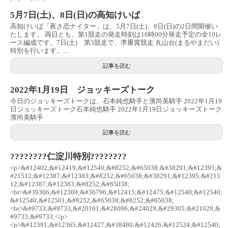
5月7日(土)、8日(日)の高知けいば
高知けいば「夜さ恋ナイター」は、5月7日(土)、8日(日)の2日間開催い
たします。 両日とも、第1競走の発走時刻は16時00分発走予定の全10レ
ース編成です。7日(土) 第3競走で、準重賞競走 丸山台(まるやまだい)
特別を行います。...
記事を読む
2022年1月19日 ジョッキーズトーク
今日のジョッキーズトークは、石本純也騎手と濱尚美騎手 2022年1月19
日ジョッキーズトーク石本純也騎手 2022年1月19日ジョッキーズトーク
濱尚美騎手
記事を読む
????????仁淀川特別????????
<p>&#12402;&#12419;&#12540;&#8252;&#65038;&#38291;&#12395;&
#21512;&#12387;&#12383;&#8252;&#65038;&#38291;&#12395;&#215
12;&#12387;&#12383;&#8252;&#65038;
<br>&#39366;&#12369;&#36796;&#12415;&#12475;&#12540;&#12540;
&#12540;&#12501;&#8252;&#65038;&#8252;&#65038;
<br>&#9733;&#9733;&#20161;&#28096;&#24029;&#29305;&#21029;&
#9733;&#9733;</p>
<p>&#12391;&#12365;&#12427;&#38480;&#12426;&#12524;&#12540;