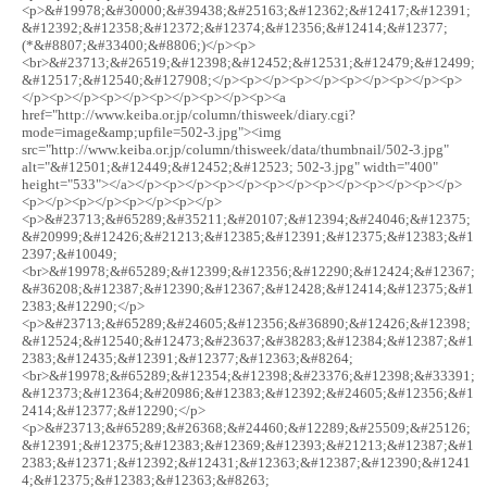
<p>&#19978;&#30000;&#39438;&#25163;&#12362;&#12417;&#12391;
&#12392;&#12358;&#12372;&#12374;&#12356;&#12414;&#12377;
(*&#8807;&#33400;&#8806;)</p><p>
<br>&#23713;&#26519;&#12398;&#12452;&#12531;&#12479;&#12499;
&#12517;&#12540;&#127908;</p><p></p><p></p><p></p><p></p><p>
</p><p></p><p></p><p></p><p></p><p><a
href="http://www.keiba.or.jp/column/thisweek/diary.cgi?
mode=image&amp;upfile=502-3.jpg"><img
src="http://www.keiba.or.jp/column/thisweek/data/thumbnail/502-3.jpg"
alt="&#12501;&#12449;&#12452;&#12523; 502-3.jpg" width="400"
height="533"></a></p><p></p><p></p><p></p><p></p><p></p><p></p>
<p></p><p></p><p></p><p></p>
<p>&#23713;&#65289;&#35211;&#20107;&#12394;&#24046;&#12375;
&#20999;&#12426;&#21213;&#12385;&#12391;&#12375;&#12383;&#1
2397;&#10049;
<br>&#19978;&#65289;&#12399;&#12356;&#12290;&#12424;&#12367;
&#36208;&#12387;&#12390;&#12367;&#12428;&#12414;&#12375;&#1
2383;&#12290;</p>
<p>&#23713;&#65289;&#24605;&#12356;&#36890;&#12426;&#12398;
&#12524;&#12540;&#12473;&#23637;&#38283;&#12384;&#12387;&#1
2383;&#12435;&#12391;&#12377;&#12363;&#8264;
<br>&#19978;&#65289;&#12354;&#12398;&#23376;&#12398;&#33391;
&#12373;&#12364;&#20986;&#12383;&#12392;&#24605;&#12356;&#1
2414;&#12377;&#12290;</p>
<p>&#23713;&#65289;&#26368;&#24460;&#12289;&#25509;&#25126;
&#12391;&#12375;&#12383;&#12369;&#12393;&#21213;&#12387;&#1
2383;&#12371;&#12392;&#12431;&#12363;&#12387;&#12390;&#1241
4;&#12375;&#12383;&#12363;&#8263;