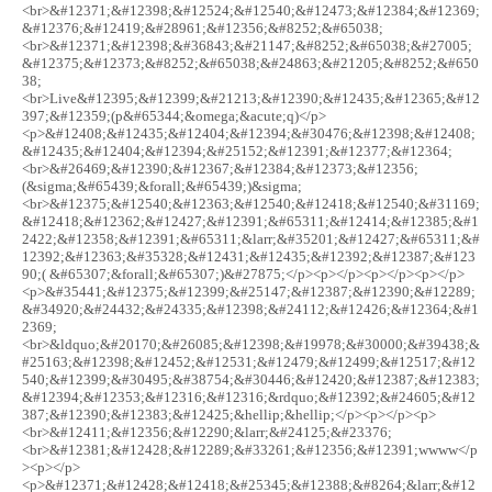
<br>&#12371;&#12398;&#12524;&#12540;&#12473;&#12384;&#12369;
&#12376;&#12419;&#28961;&#12356;&#8252;&#65038;
<br>&#12371;&#12398;&#36843;&#21147;&#8252;&#65038;&#27005;
&#12375;&#12373;&#8252;&#65038;&#24863;&#21205;&#8252;&#650
38;
<br>Live&#12395;&#12399;&#21213;&#12390;&#12435;&#12365;&#12
397;&#12359;(p&#65344;&omega;&acute;q)</p>
<p>&#12408;&#12435;&#12404;&#12394;&#30476;&#12398;&#12408;
&#12435;&#12404;&#12394;&#25152;&#12391;&#12377;&#12364;
<br>&#26469;&#12390;&#12367;&#12384;&#12373;&#12356;
(&sigma;&#65439;&forall;&#65439;)&sigma;
<br>&#12375;&#12540;&#12363;&#12540;&#12418;&#12540;&#31169;
&#12418;&#12362;&#12427;&#12391;&#65311;&#12414;&#12385;&#1
2422;&#12358;&#12391;&#65311;&larr;&#35201;&#12427;&#65311;&#
12392;&#12363;&#35328;&#12431;&#12435;&#12392;&#12387;&#123
90;( &#65307;&forall;&#65307;)&#27875;</p><p></p><p></p><p></p>
<p>&#35441;&#12375;&#12399;&#25147;&#12387;&#12390;&#12289;
&#34920;&#24432;&#24335;&#12398;&#24112;&#12426;&#12364;&#1
2369;
<br>&ldquo;&#20170;&#26085;&#12398;&#19978;&#30000;&#39438;&
#25163;&#12398;&#12452;&#12531;&#12479;&#12499;&#12517;&#12
540;&#12399;&#30495;&#38754;&#30446;&#12420;&#12387;&#12383;
&#12394;&#12353;&#12316;&#12316;&rdquo;&#12392;&#24605;&#12
387;&#12390;&#12383;&#12425;&hellip;&hellip;</p><p></p><p>
<br>&#12411;&#12356;&#12290;&larr;&#24125;&#23376;
<br>&#12381;&#12428;&#12289;&#33261;&#12356;&#12391;wwww</p
><p></p>
<p>&#12371;&#12428;&#12418;&#25345;&#12388;&#8264;&larr;&#12