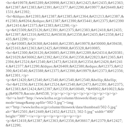
<br>&#19978;&#65289;&#20998;&#12363;&#12425;&#12435;&#12363;
&#12387;&#12383;&#12391;&#12377;&#12290;&#19977;&#26449;&#2
1531;&#12392;
<br>&ldquo;&#12393;&#12387;&#12385;&#12364;&#21213;&#12387;&
#12383;&#8264;&rdquo;&#12387;&#12390;&#35441;&#12375;&#12390
;&#12414;&#12375;&#12383;&#12290;</p>
<p>&#25509;&#25126;&#12391;&#12375;&#12383;&#12418;&#12435;
&#12397;&#12316;&#8252;&#65038;&#12358;&#12435;&#12358;&#12
435;&#12290;</p>
<p>&#10085;&#26368;&#24460;&#12395;&#19978;&#30000;&#39438;
&#25163;&#12363;&#12425;&#19968;&#35328;&#10085;
<br>&#12300;&#26126;&#26085;&#12399;&#12289;&#24314;&#20381;
&#21029;&#36062;&#12392;&#12356;&#12358;&#22823;&#12365;&#1
2394;&#12524;&#12540;&#12473;&#12418;&#12354;&#12426;&#1241
4;&#12377;&#12290;&ldquo;&#26469;&#22580;&rdquo;&#12375;&#12
390;&#24540;&#25588;&#12375;&#12390;&#19979;&#12373;&#12356;
&#12301;</p>
<p>&#12420;&#12540;&#12540;&#12540;&#12540;&hellip;&hellip;
<br>&#12356;&#12356;&#12524;&#12540;&#12473;&#12391;&#12375;
&#12383;&#12424;&#12397;&#12359;&#10049;.*&#8902;&#10023;&de
g;(&#9679;&acute;&#4538;`)</p><p></p><p></p><p></p><p></p><p>
<br><a href="http://www.keiba.or.jp/column/thisweek/diary.cgi?
mode=image&amp;upfile=502-5.jpg"><img
src="http://www.keiba.or.jp/column/thisweek/data/thumbnail/502-5.jpg"
alt="&#12501;&#12449;&#12452;&#12523; 502-5.jpg" width="400"
height="300"></a></p><p></p><p></p><p></p>
<p>&#12418;&#12387;&#12363;&#12356;&#36617;&#12379;&#12427;
&#12290;