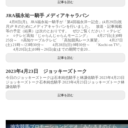
記事を読む
JRA福永祐一騎手 メディアキャラバン
4月8日(月)、JRA福永祐一騎手が「第4回福永洋一記念」(4月29日(祝
月)ＰＲのためにメディアキャラバンを行いました。 放送・記事掲載
等の予定（結果）は次のとおりです。 ぜひご覧ください！＜テレビ
＞ ○テレビ高知「じゃらんじゃらんモーニング」 4月27日(土)9時
25分～ ○高知ケーブルテレビ 「高知競馬レース展望」 4月27日
(土) 21時～/23時30分～ 4月28日(日) 9時30分～ 「Kochi on TV!」
4月20日(土)10時～26日(金)までの期間で全20...
記事を読む
2023年4月23日 ジョッキーズトーク
今日のジョッキーズトークは石本純也騎手と林謙佑騎手 2023年4月23日
ジョッキーズトーク石本純也騎手 2023年4月23日ジョッキーズトーク林
謙佑騎手
記事を読む
地方競馬プロモーションビデオ「みなさまのくらしのために」30秒篇｜NAR公式