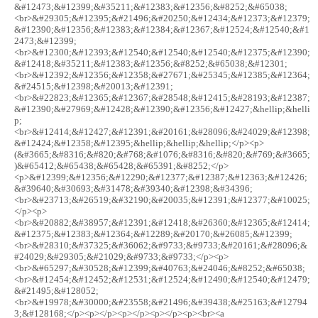
&#12473;&#12399;&#35211;&#12383;&#12356;&#8252;&#65038;
<br>&#29305;&#12395;&#21496;&#20250;&#12434;&#12373;&#12379;
&#12390;&#12356;&#12383;&#12384;&#12367;&#12524;&#12540;&#1
2473;&#12399;
<br>&#12300;&#12393;&#12540;&#12540;&#12540;&#12375;&#12390;
&#12418;&#35211;&#12383;&#12356;&#8252;&#65038;&#12301;
<br>&#12392;&#12356;&#12358;&#27671;&#25345;&#12385;&#12364;
&#24515;&#12398;&#20013;&#12391;
<br>&#22823;&#12365;&#12367;&#28548;&#12415;&#28193;&#12387;
&#12390;&#27969;&#12428;&#12390;&#12356;&#12427;&hellip;&helli
p;
<br>&#12414;&#12427;&#12391;&#20161;&#28096;&#24029;&#12398;
&#12424;&#12358;&#12395;&hellip;&hellip;&hellip;</p><p>
(&#3665;&#8316;&#820;&#768;&#1076;&#8316;&#820;&#769;&#3665;
)&#65412;&#65438;&#65428;&#65391;&#8252;</p>
<p>&#12399;&#12356;&#12290;&#12377;&#12387;&#12363;&#12426;
&#39640;&#30693;&#31478;&#39340;&#12398;&#34396;
<br>&#23713;&#26519;&#32190;&#20035;&#12391;&#12377;&#10025;
</p><p>
<br>&#20882;&#38957;&#12391;&#12418;&#26360;&#12365;&#12414;
&#12375;&#12383;&#12364;&#12289;&#20170;&#26085;&#12399;
<br>&#28310;&#37325;&#36062;&#9733;&#9733;&#20161;&#28096;&
#24029;&#29305;&#21029;&#9733;&#9733;</p><p>
<br>&#65297;&#30528;&#12399;&#40763;&#24046;&#8252;&#65038;
<br>&#12454;&#12452;&#12531;&#12524;&#12490;&#12540;&#12479;
&#21495;&#128052;
<br>&#19978;&#30000;&#23558;&#21496;&#39438;&#25163;&#12794
3;&#128168;</p><p></p><p></p><p></p><p><br><a