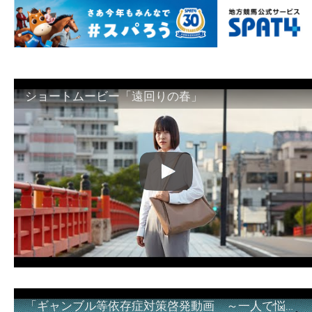
ショートムービー「遠回りの春」
「ギャンブル等依存症対策啓発動画 ～一人で悩まず、家族で悩まず、まず！相談機関へ～」