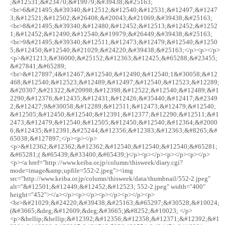
;&#12531;&#23470;&#19979;&#39438;&#25163;
<br>6&#21495;&#39340;&#12512;&#12540;&#12531;&#12497;&#1247
3;&#12521;&#12502;&#26408;&#20043;&#21069;&#39438;&#25163;
<br>8&#21495;&#39340;&#12480;&#12452;&#12513;&#12452;&#1252
1;&#12452;&#12490;&#12540;&#19979;&#26449;&#39438;&#25163;
<br>9&#21495;&#39340;&#12511;&#12473;&#12479;&#12540;&#1250
5;&#12450;&#12540;&#21029;&#24220;&#39438;&#25163;</p><p></p>
<p>&#21213;&#36000;&#25152;&#12363;&#12425;&#65288;&#23455;
&#27841;&#65289;
<br>&#127897;4&#12467;&#12540;&#12490;&#12540;1&#30058;&#12
468;&#12540;&#12523;&#12489;&#12497;&#12540;&#12523;&#12289;
&#20307;&#21322;&#20998;&#12398;&#12522;&#12540;&#12489;&#1
2290;&#12376;&#12435;&#12431;&#12426;&#35440;&#12417;&#2349
2;&#12427;9&#30058;&#12289;&#12511;&#12473;&#12479;&#12540;
&#12505;&#12450;&#12540;&#12391;&#12377;&#12290;&#12511;&#1
2473;&#12479;&#12540;&#12505;&#12450;&#12540;&#12364;&#2000
6;&#12435;&#12391;&#25244;&#12356;&#12383;&#12363;&#8265;&#
65038;&#127897;</p><p></p>
<p>&#12362;&#12362;&#12362;&#12540;&#12540;&#12540;&#65281;
&#65281;( &#65439;&#33400;&#65439;)</p><p></p><p></p><p></p>
<p><a href="http://www.keiba.or.jp/column/thisweek/diary.cgi?
mode=image&amp;upfile=552-2.jpeg"><img
src="http://www.keiba.or.jp/column/thisweek/data/thumbnail/552-2.jpeg"
alt="&#12501;&#12449;&#12452;&#12523; 552-2.jpeg" width="400"
height="452"></a></p><p></p><p></p><p></p><p>
<br>&#21029;&#24220;&#39438;&#25163;&#65297;&#30528;&#10024;
(&#3665;&deg;&#12609;&deg;&#3665;)&#8252;&#10023; </p>
<p>&hellip;&hellip;&#12392;&#12356;&#12358;&#12371;&#12392;&#1