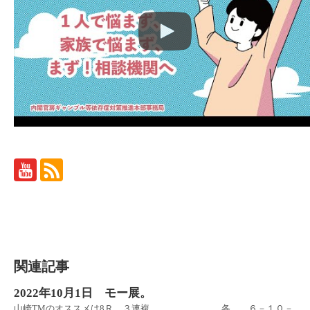
関連記事
2022年10月1日 モー展。
山崎TMのオススメは8Ｒ ３連複 各 ６－１０－