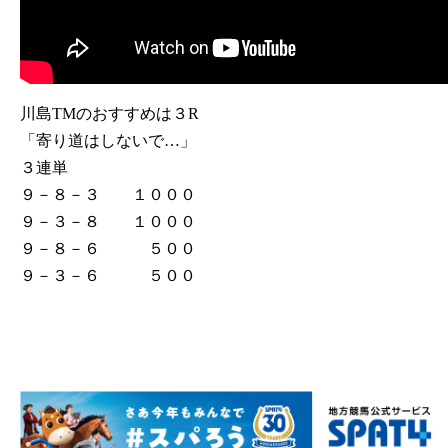
川島TMのおすすめは３R
「寄り道はしないで…」
３連単
９－８－３ １０００
９－３－８ １０００
９－８－６ ５００
９－３－６ ５００