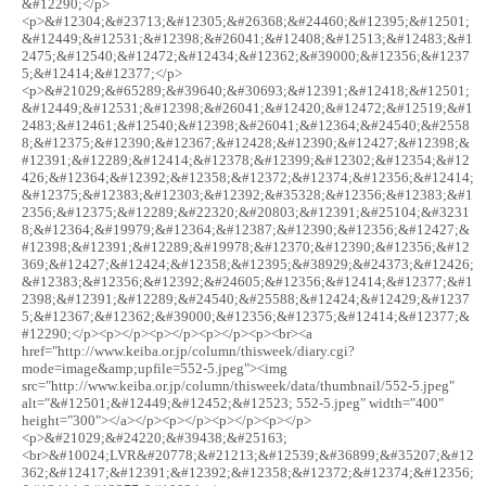
&#12290;</p>
<p>&#12304;&#23713;&#12305;&#26368;&#24460;&#12395;&#12501;
&#12449;&#12531;&#12398;&#26041;&#12408;&#12513;&#12483;&#1
2475;&#12540;&#12472;&#12434;&#12362;&#39000;&#12356;&#1237
5;&#12414;&#12377;</p>
<p>&#21029;&#65289;&#39640;&#30693;&#12391;&#12418;&#12501;
&#12449;&#12531;&#12398;&#26041;&#12420;&#12472;&#12519;&#1
2483;&#12461;&#12540;&#12398;&#26041;&#12364;&#24540;&#2558
8;&#12375;&#12390;&#12367;&#12428;&#12390;&#12427;&#12398;&
#12391;&#12289;&#12414;&#12378;&#12399;&#12302;&#12354;&#12
426;&#12364;&#12392;&#12358;&#12372;&#12374;&#12356;&#12414;
&#12375;&#12383;&#12303;&#12392;&#35328;&#12356;&#12383;&#1
2356;&#12375;&#12289;&#22320;&#20803;&#12391;&#25104;&#3231
8;&#12364;&#19979;&#12364;&#12387;&#12390;&#12356;&#12427;&
#12398;&#12391;&#12289;&#19978;&#12370;&#12390;&#12356;&#12
369;&#12427;&#12424;&#12358;&#12395;&#38929;&#24373;&#12426;
&#12383;&#12356;&#12392;&#24605;&#12356;&#12414;&#12377;&#1
2398;&#12391;&#12289;&#24540;&#25588;&#12424;&#12429;&#1237
5;&#12367;&#12362;&#39000;&#12356;&#12375;&#12414;&#12377;&
#12290;</p><p></p><p></p><p></p><p><br><a
href="http://www.keiba.or.jp/column/thisweek/diary.cgi?
mode=image&amp;upfile=552-5.jpeg"><img
src="http://www.keiba.or.jp/column/thisweek/data/thumbnail/552-5.jpeg"
alt="&#12501;&#12449;&#12452;&#12523; 552-5.jpeg" width="400"
height="300"></a></p><p></p><p></p><p></p>
<p>&#21029;&#24220;&#39438;&#25163;
<br>&#10024;LVR&#20778;&#21213;&#12539;&#36899;&#35207;&#12
362;&#12417;&#12391;&#12392;&#12358;&#12372;&#12374;&#12356;