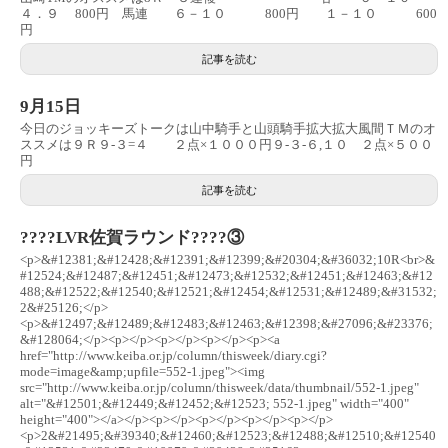
４．９ 800円 馬連 ６－１０ 800円 １－１０ 600
円
記事を読む
9月15日
今日のジョッキーズトークは山中騎手と山頭騎手拡大拡大風間ＴＭのオ
ススメは９Ｒ９-３=４ ２点×１０００円９-３-６,１０ ２点×５００
円
記事を読む
????LVR佐賀ラウンド????③
<p>&#12381;&#12428;&#12391;&#12399;&#20304;&#36032;10R<br>&
#12524;&#12487;&#12451;&#12473;&#12532;&#12451;&#12463;&#12
488;&#12522;&#12540;&#12521;&#12454;&#12531;&#12489;&#31532;
2&#25126;</p>
<p>&#12497;&#12489;&#12483;&#12463;&#12398;&#27096;&#23376;
&#128064;</p><p></p><p></p><p></p><p><a
href="http://www.keiba.or.jp/column/thisweek/diary.cgi?
mode=image&amp;upfile=552-1.jpeg"><img
src="http://www.keiba.or.jp/column/thisweek/data/thumbnail/552-1.jpeg"
alt="&#12501;&#12449;&#12452;&#12523; 552-1.jpeg" width="400"
height="400"></a></p><p></p><p></p><p></p><p></p>
<p>2&#21495;&#39340;&#12460;&#12523;&#12488;&#12510;&#12540