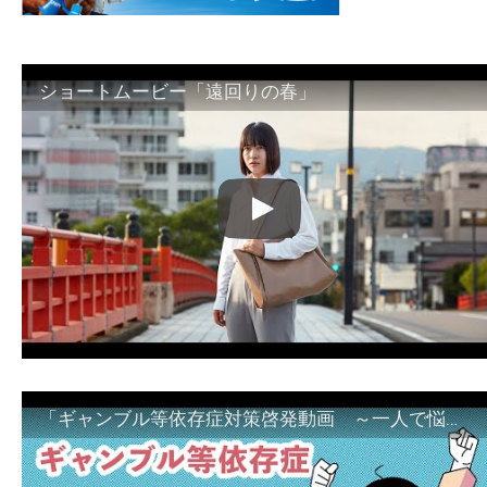
ショートムービー「遠回りの春」
「ギャンブル等依存症対策啓発動画 ～一人で悩まず、家族で悩まず、まず！相談機関へ～」