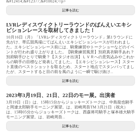
&#12414;&#12377;&#10024;</p>
記事を読む
LVRレディスヴィクトリーラウンドのばんえいエキシ
ビションレースを取材してきました！
10月16日（月）「LVRレディスヴィクトリーラウンド」第1ラウンドに
先がけ、帯広競馬場にてばんえいエキシビションレースが行われまし
た。エキシビションレース前には、騎乗練習やトークショーなどのイベ
ントが行われ盛り上がりました。【騎乗練習風景】別府真衣騎手あれ？
別府騎手ひとりで騎乗？【スタジオ出演】ＬＶＲへの意気込みやこれか
らの騎手の目標など発表してました。【エキシビションレース】スター
ト直後のベストショットを取るため、スタート地点でスタンバってまし
たが、スタートすると目の前を風のように一瞬で駆け抜け...
記事を読む
2023年3月19日、21日、22日のモー展。出演者
3月19日（日）は、15時15分からジョッキーズトークは、中島龍也騎手
と岡遼太郎騎手モーニング展望。は、岩崎周吾TM 3月21日（祝火）
は、15時05分からジョッキーズトークは、西森将司騎手と塚本雄大騎手
モーニング展望。は、岩崎周吾...
記事を読む