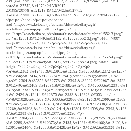
2391;&#12289;&#32207;&#21512;59P&#29554;&#24471;&#12391;
<br>&#127752;&#127942;LVR2017-
2018&#20778;&#21213;&#127942;&#127752;
<br>&#127800;&#127894;LVR&#36899;&#35207;&#127894;&#127800;
</p><p></p><p></p><p></p><p><a
href="http://www.keiba.or.jp/column/thisweek/diary.cgi?
mode=image&amp;upfile=552-3.jpeg"><img
src="http://www.keiba.or.jp/column/thisweek/data/thumbnail/552-3.jpeg"
alt="&#12501;&#12449;&#12452;&#12523; 552-3.jpeg" width="400"
height="300"></a></p><p></p><p></p><p></p><p></p><p><a
href="http://www.keiba.or.jp/column/thisweek/diary.cgi?
mode=image&amp;upfile=552-4.jpeg"><img
src="http://www.keiba.or.jp/column/thisweek/data/thumbnail/552-4.jpeg"
alt="&#12501;&#12449;&#12452;&#12523; 552-4.jpeg" width="400"
height="300"></a></p><p></p><p></p><p></p><p>
<br>&#12362;&#12417;&#12391;&#12392;&#12358;&#12372;&#12374;
&#12356;&#12414;&#12377;&#12541;(&#65377;&gt;&#9661;</p>
<p>&#12304;&#35352;&#32773;&#12305;&#32066;&#22987;&#12522;
&#12540;&#12489;&#12391;&#12488;&#12483;&#12503;&#12391;&#1
2375;&#12383;&#12364;&#12289;&#20313;&#35029;&#12399;&#1235
4;&#12426;&#12414;&#12375;&#12383;&#12363;&#65311;</p>
<p>&#21029;&#65289;&#26368;&#32066;&#25126;&#12399;&#12509;
&#12452;&#12531;&#12488;2&#20493;&#12394;&#12398;&#12391;&#
12289;&#26368;&#24460;&#12414;&#12391;&#24598;&#12363;&#123
87;&#12383;&#12391;&#12377;&#12290;</p>
<p>&#12304;&#35352;&#32773;&#12305;&#31532;2&#25126;&#30446
;&#12289;&#30643;&#12373;&#12435;&#12364;&#24460;&#12429;&#
12391;&#24046;&#12373;&#12428;&#12427;&#12392;&#35328;&#123