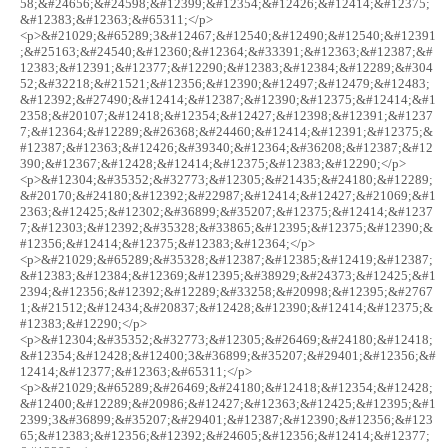
58;&#24656;&#24598;&#12399;&#12354;&#12426;&#12414;&#12375;
&#12383;&#12363;&#65311;</p>
<p>&#21029;&#65289;3&#12467;&#12540;&#12490;&#12540;&#12391
;&#25163;&#24540;&#12360;&#12364;&#33391;&#12363;&#12387;&#
12383;&#12391;&#12377;&#12290;&#12383;&#12384;&#12289;&#304
52;&#32218;&#21521;&#12356;&#12390;&#12497;&#12479;&#12483;
&#12392;&#27490;&#12414;&#12387;&#12390;&#12375;&#12414;&#1
2358;&#20107;&#12418;&#12354;&#12427;&#12398;&#12391;&#1237
7;&#12364;&#12289;&#26368;&#24460;&#12414;&#12391;&#12375;&
#12387;&#12363;&#12426;&#39340;&#12364;&#36208;&#12387;&#12
390;&#12367;&#12428;&#12414;&#12375;&#12383;&#12290;</p>
<p>&#12304;&#35352;&#32773;&#12305;&#21435;&#24180;&#12289;
&#20170;&#24180;&#12392;&#22987;&#12414;&#12427;&#21069;&#1
2363;&#12425;&#12302;&#36899;&#35207;&#12375;&#12414;&#1237
7;&#12303;&#12392;&#35328;&#33865;&#12395;&#12375;&#12390;&
#12356;&#12414;&#12375;&#12383;&#12364;</p>
<p>&#21029;&#65289;&#35328;&#12387;&#12385;&#12419;&#12387;
&#12383;&#12384;&#12369;&#12395;&#38929;&#24373;&#12425;&#1
2394;&#12356;&#12392;&#12289;&#33258;&#20998;&#12395;&#2767
1;&#21512;&#12434;&#20837;&#12428;&#12390;&#12414;&#12375;&
#12383;&#12290;</p>
<p>&#12304;&#35352;&#32773;&#12305;&#26469;&#24180;&#12418;
&#12354;&#12428;&#12400;3&#36899;&#35207;&#29401;&#12356;&#
12414;&#12377;&#12363;&#65311;</p>
<p>&#21029;&#65289;&#26469;&#24180;&#12418;&#12354;&#12428;
&#12400;&#12289;&#20986;&#12427;&#12363;&#12425;&#12395;&#1
2399;3&#36899;&#35207;&#29401;&#12387;&#12390;&#12356;&#123
65;&#12383;&#12356;&#12392;&#24605;&#12356;&#12414;&#12377;