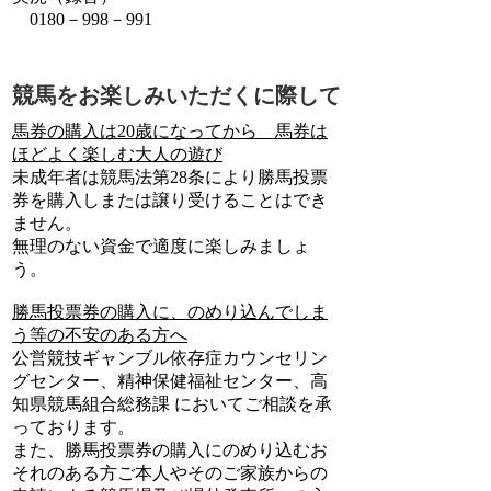
0180－998－991
競馬をお楽しみいただくに際して
馬券の購入は20歳になってから 馬券は
ほどよく楽しむ大人の遊び
未成年者は競馬法第28条により勝馬投票
券を購入しまたは譲り受けることはでき
ません。
無理のない資金で適度に楽しみましょ
う。
勝馬投票券の購入に、のめり込んでしま
う等の不安のある方へ
公営競技ギャンブル依存症カウンセリン
グセンター、精神保健福祉センター、高
知県競馬組合総務課 においてご相談を承
っております。
また、勝馬投票券の購入にのめり込むお
それのある方ご本人やそのご家族からの