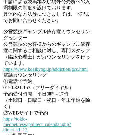
申請による競馬場及び場外発売所への入
場制限の制度を設けております。
具体的な方法等につきましては、下記ま
でお問い合わせください。
公営競技ギャンブル依存症カウンセリン
グセンター
公営競技のお客様からのギャンブル依存
症に関するご相談に対し、専門スタッフ
（臨床心理士）がカウンセリングを行っ
ています。
https://www.koeikyogi.jp/addiction/gcc.html
電話カウンセリング
①電話で予約
0120-321-153（フリーダイヤル）
予約受付時間 平日9時～17時
（土曜日・日曜日・祝日・年末年始を除
く）
②WEBサイトで予約
https://tokio-
mednet.resv.jp/direct_calendar.php?
direct_id=12