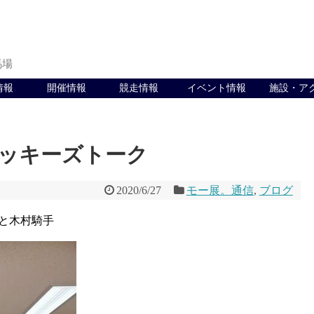
馬場
情報
開催情報
競走情報
イベント情報
施設・ア
ジョッキーズトーク
2020/6/27
モー展。通信
,
ブログ
と木村騎手