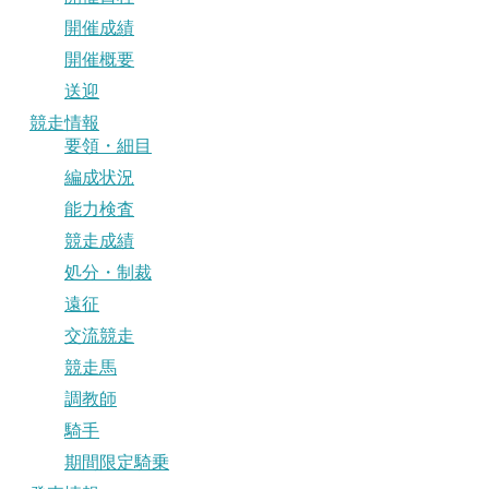
開催成績
開催概要
送迎
競走情報
要領・細目
編成状況
能力検査
競走成績
処分・制裁
遠征
交流競走
競走馬
調教師
騎手
期間限定騎乗