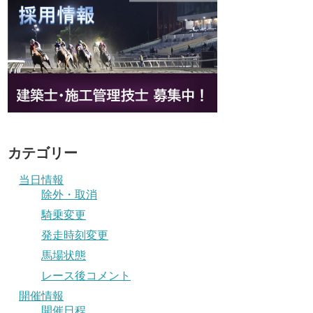
カテゴリー
当日情報
除外・取消
騎乗変更
発走時刻変更
馬場状態
レース後コメント
開催情報
開催日程