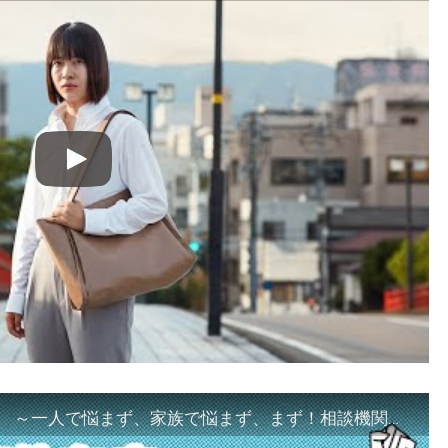
「ギャンブル等依存症対策啓発動画 ～一人で悩まず、家族で悩まず、まず！相談機関へ～」