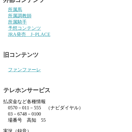
所属馬
所属調教師
所属騎手
予想コンテンツ
JRA発売 J−PLACE
旧コンテンツ
ファンファーレ
テレホンサービス
払戻金など各種情報
0570－011－555 （ナビダイヤル）
03－6748－0100
場番号 高知 55
実況（録音）