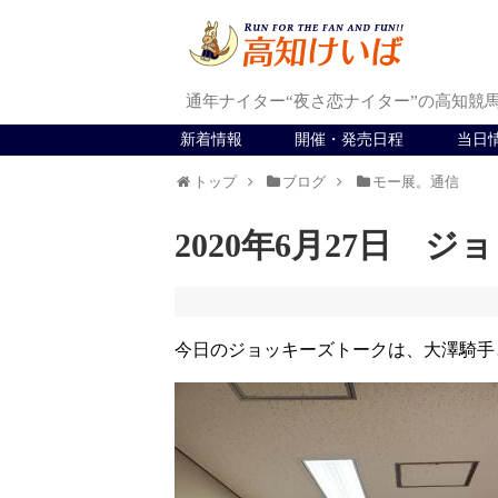
通年ナイター“夜さ恋ナイター”の高知競
新着情報
開催・発売日程
当日
トップ
ブログ
モー展。通信
2020年6月27日 
今日のジョッキーズトークは、大澤騎手