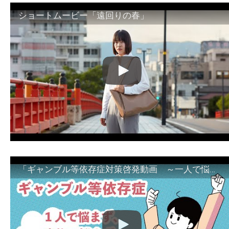
ショートムービー「遠回りの春」
「ギャンブル等依存症対策啓発動画 ～一人で悩まず、家族で悩まず、まず！相談機関へ～」