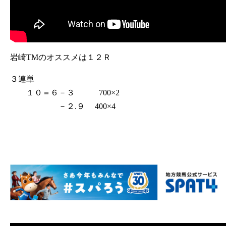
岩崎TMのオススメは１２Ｒ
３連単
１０＝６－３ 700×2
－２.９ 400×4