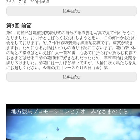
2.6.8－7.10 200円×6点
記事を読む
第9回 前節
第9回前節私は建依別賞表彰式の自分の浴衣姿を写真で見て倒れそうに
なりました。お団子としばらくお別れしようと思い、この何日かお別れ
会をしております。9月7日(日)第9競走は黒潮菊花賞です。重賞が続き
ますね。ためになるお話はいつもの通り下記にございます。花に疎い私
の菊との接点はといえば百人一首29番 心あてに折らばや折らむ初霜の
おきまどはせる白菊の花姉妹で好きな札だったため、年末年始は死闘を
繰り広げました。菊花には一月ほど早いですが、大輪に咲く馬たちを見
にお越しください。今週の注目レース９月５日（金）第...
記事を読む
地方競馬プロモーションビデオ「みなさまのくらしのために」30秒篇｜NAR公式