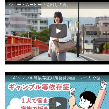
ショートムービー「遠回りの春」
「ギャンブル等依存症対策啓発動画 ～一人で悩まず、家族で悩まず、まず！相談機関へ～」