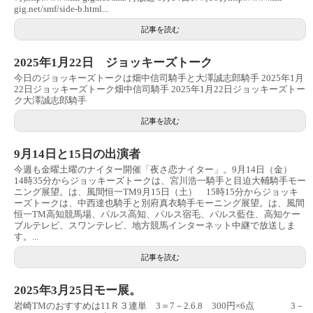
gig.net/smf/side-b.html...
記事を読む
2025年1月22日 ジョッキーズトーク
今日のジョッキーズトークは畑中信司騎手と大澤誠志郎騎手 2025年1月
22日ジョッキーズトーク畑中信司騎手 2025年1月22日ジョッキーズトー
ク大澤誠志郎騎手
記事を読む
9月14日と15日の出演者
今週も金曜土曜のナイター開催「夜さ恋ナイター」。9月14日（金）
14時35分からジョッキーズトークは、宮川浩一騎手と目迫大輔騎手モー
ニング展望。は、風間恒一TM9月15日（土） 15時15分からジョッキ
ーズトークは、中西達也騎手と別府真衣騎手モーニング展望。は、風間
恒一TM高知競馬場、パルス高知、パルス宿毛、パルス藍住、高知ケー
ブルテレビ、スワンテレビ、地方競馬インターネット中継で放送しま
す。...
記事を読む
2025年3月25日モー展。
岩崎TMのおすすめは11Ｒ３連単 3＝7－2.6.8 300円×6点 3－