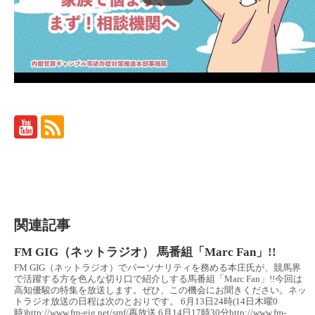
関連記事
FM GIG（ネットラジオ） 馬番組「Marc Fan」!!
FM GIG（ネットラジオ）でパーソナリティを務める本庄氏が、競馬界
で活躍する方を色んな切り口で紹介しする馬番組「Marc Fan」!!今回は
高知優駿の特集を放送します。ぜひ、この機会にお聞きください。ネッ
トラジオ放送の日程は次のとおりです。 6月13日24時(14日木曜0
時)http://www.fm-gig.net/smf/再放送 6月14日17時30分http://www.fm-