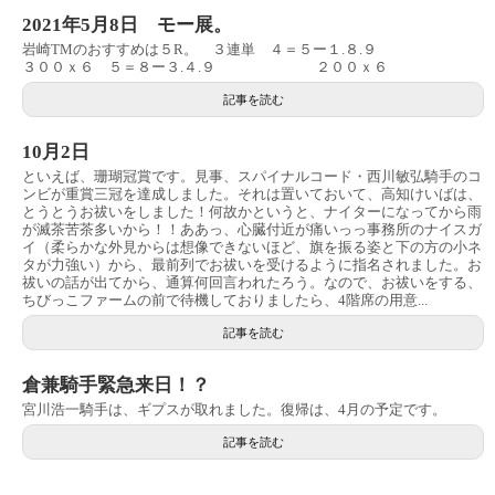
2021年5月8日 モー展。
岩崎TMのおすすめは５R。 ３連単 ４＝５ー１.８.９
３００ｘ６ ５＝８ー３.４.９ ２００ｘ６
記事を読む
10月2日
といえば、珊瑚冠賞です。見事、スパイナルコード・西川敏弘騎手のコ
ンビが重賞三冠を達成しました。それは置いておいて、高知けいばは、
とうとうお祓いをしました！何故かというと、ナイターになってから雨
が滅茶苦茶多いから！！ああっ、心臓付近が痛いっっ事務所のナイスガ
イ（柔らかな外見からは想像できないほど、旗を振る姿と下の方の小ネ
タが力強い）から、最前列でお祓いを受けるように指名されました。お
祓いの話が出てから、通算何回言われたろう。なので、お祓いをする、
ちびっこファームの前で待機しておりましたら、4階席の用意...
記事を読む
倉兼騎手緊急来日！？
宮川浩一騎手は、ギプスが取れました。復帰は、4月の予定です。
記事を読む