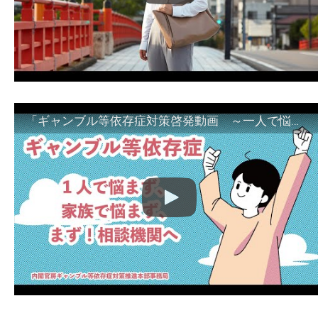
「ギャンブル等依存症対策啓発動画 ～一人で悩まず、家族で悩まず、まず！相談機関へ～」