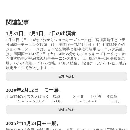
関連記事
1月31日、2月1日、2日の出演者
1月31日（日）14時05分からジョッキーズトークは、宮川実騎手と上田
将司騎手モーニング展望。は、風間恒一TM2月1日（月）14時35分から
ジョッキーズトークは、吉本隆記騎手と畑中信司騎手モーニング展望。
は、風間恒一TM2月2日（火）14時35分からジョッキーズトークは、赤
岡修次騎手と平瀬城久騎手モーニング展望。は、風間恒一TM高知競馬
場、パルス高知、パルス宿毛、パルス藍住、高知ケーブルテレビ、地方
競馬ライブで放送します。...
記事を読む
2020年2月12日 モー展。
山崎TMのオススメは５R 馬連 ３－６ 900円 ３連単
１－６－２.３.４ 500円 １－３.４－６ 300円
記事を読む
2025年11月24日モー展。
岩崎TMの「今日の特注馬」は7R 10番 タマモマスラオ「距離と枠は