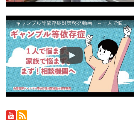
「ギャンブル等依存症対策啓発動画 ～一人で悩まず、家族で悩まず、まず！相談機関へ～」