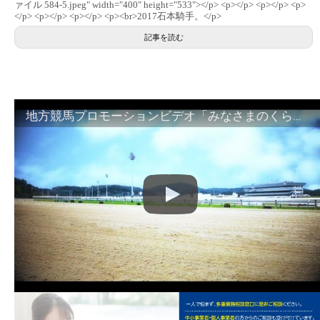
ァイル 584-5.jpeg" width="400" height="533"></p> <p></p> <p></p> <p>
</p> <p></p> <p></p> <p><br>2017石本騎手。</p>
記事を読む
地方競馬プロモーションビデオ「みなさまのくらしのために」30秒篇｜NAR公式