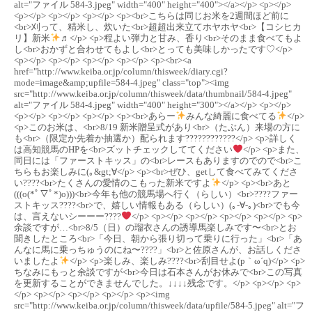
alt="ファイル 584-3.jpeg" width="400" height="400"></a></p> <p></p>
<p></p> <p></p> <p></p> <p><br>こちらは同じお米を2週間ほど前に
<br>刈って、精米し、炊いた<br>超超出来立てホヤホヤ<br>【コシヒカ
リ】新米
♬</p> <p>程よい弾力と甘み、香り<br>そのまま食べてもよ
し<br>おかずと合わせてもよし<br>とっても美味しかったです♡</p>
<p></p> <p></p> <p></p> <p></p> <p><br><a
href="http://www.keiba.or.jp/column/thisweek/diary.cgi?
mode=image&amp;upfile=584-4.jpeg" class="top"><img
src="http://www.keiba.or.jp/column/thisweek/data/thumbnail/584-4.jpeg"
alt="ファイル 584-4.jpeg" width="400" height="300"></a></p> <p></p>
<p></p> <p></p> <p></p> <p><br>あらー
みんな綺麗に食べてる
</p>
<p>このお米は、<br>8/19 新米贈呈式があり<br>（たぶん）来場の方に
も<br>（限定か先着か抽選か）配られます????????????</p> <p>詳しく
は高知競馬のHPを<br>ズットチェックしててください
</p> <p>また、
同日には「ファーストキッス」の<br>レースもありますのでので<br>こ
ちらもお楽しみに(｡&gt;∀</p> <p><br>ぜひ、getして食べてみてくださ
い????<br>たくさんの愛情のこもった新米ですよ
</p> <p><br>あと
(((o(*ﾟ▽ﾟ*)o)))<br>今年も他の競馬場へ行く（らしい）<br>????ファー
ストキッス????<br>で、嬉しい情報もある（らしい）(｡-∀-｡)<br>でも今
は、言えないシーーー????
</p> <p></p> <p></p> <p></p> <p></p> <p>
余談ですが…<br>8/5（日）の瑠衣さんの誘導馬楽しみです〜<br>とお
聞きしたところ<br>「今日、朝から張り切って乗りに行った」<br>「あ
んなに馬に乗っちゅうのにね〜????」<br>と佐原さんが、お話しくださ
いましたよ
</p> <p>楽しみ、楽しみ????<br>刮目せよ(p｀ω´q)</p> <p>
ちなみにもっと余談ですが<br>今日は石本さんがお休みで<br>この写真
を更新することができませんでした。↓↓↓↓残念です。</p> <p></p> <p>
</p> <p></p> <p></p> <p></p> <p><img
src="http://www.keiba.or.jp/column/thisweek/data/upfile/584-5.jpeg" alt="フ