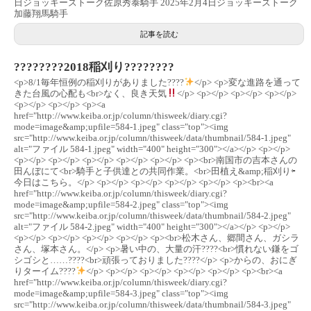
日ジョッキーズトーク佐原秀泰騎手 2025年2月4日ジョッキーズトーク
加藤翔馬騎手
記事を読む
????????2018稲刈り????????
<p>8/1毎年恒例の稲刈りがありました????
</p> <p>変な進路を通って
きた台風の心配も<br>なく、良き天気
</p> <p></p> <p></p> <p></p>
<p></p> <p></p> <p><a
href="http://www.keiba.or.jp/column/thisweek/diary.cgi?
mode=image&amp;upfile=584-1.jpeg" class="top"><img
src="http://www.keiba.or.jp/column/thisweek/data/thumbnail/584-1.jpeg"
alt="ファイル 584-1.jpeg" width="400" height="300"></a></p> <p></p>
<p></p> <p></p> <p></p> <p></p> <p></p> <p><br>南国市の吉本さんの
田んぼにて<br>騎手と子供達との共同作業。<br>田植え&amp;稲刈り⇦
今日はこちら。</p> <p></p> <p></p> <p></p> <p></p> <p><br><a
href="http://www.keiba.or.jp/column/thisweek/diary.cgi?
mode=image&amp;upfile=584-2.jpeg" class="top"><img
src="http://www.keiba.or.jp/column/thisweek/data/thumbnail/584-2.jpeg"
alt="ファイル 584-2.jpeg" width="400" height="300"></a></p> <p></p>
<p></p> <p></p> <p></p> <p></p> <p><br>松木さん、郷間さん、ガシラ
さん、塚本さん。</p> <p>暑い中の、大量の汗????<br>慣れない鎌をゴ
シゴシと……????<br>頑張っておりました????</p> <p>からの、おにぎ
りターイム????
</p> <p></p> <p></p> <p></p> <p></p> <p><br><a
href="http://www.keiba.or.jp/column/thisweek/diary.cgi?
mode=image&amp;upfile=584-3.jpeg" class="top"><img
src="http://www.keiba.or.jp/column/thisweek/data/thumbnail/584-3.jpeg"