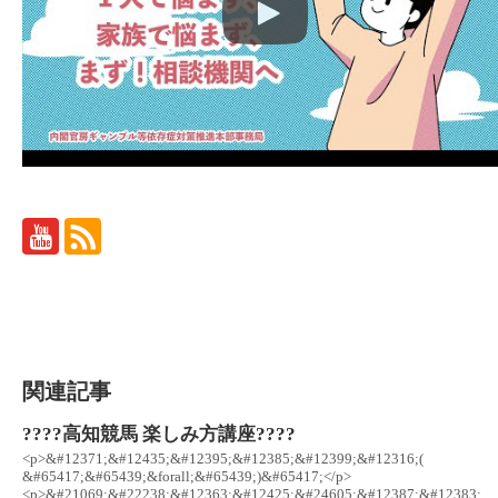
関連記事
????高知競馬 楽しみ方講座????
<p>&#12371;&#12435;&#12395;&#12385;&#12399;&#12316;(
&#65417;&#65439;&forall;&#65439;)&#65417;</p>
<p>&#21069;&#22238;&#12363;&#12425;&#24605;&#12387;&#12383;