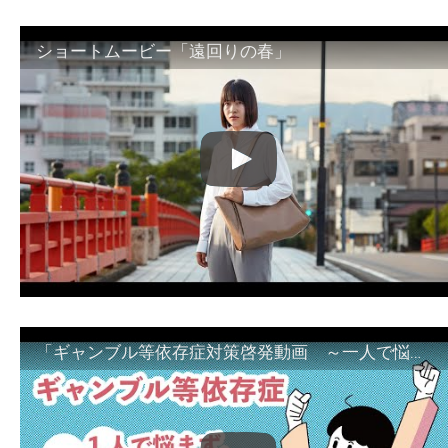
ショートムービー「遠回りの春」
「ギャンブル等依存症対策啓発動画 ～一人で悩まず、家族で悩まず、まず！相談機関へ～」