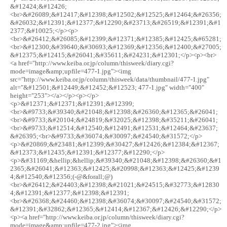
&#12424;&#12426;
<br>&#26089;&#12417;&#12398;&#12502;&#12525;&#12464;&#26356;
&#26032;&#12391;&#12377;&#12290;&#23713;&#26519;&#12391;&#1
2377;&#10025;</p><p>
<br>&#26412;&#26085;&#12399;&#12371;&#12385;&#12425;&#65281;
<br>&#12300;&#39640;&#30693;&#12369;&#12356;&#12400;&#27005;
&#12375;&#12415;&#26041;&#35611;&#24231;&#12301;</p><p><br>
<a href="http://www.keiba.or.jp/column/thisweek/diary.cgi?
mode=image&amp;upfile=477-1.jpg"><img
src="http://www.keiba.or.jp/column/thisweek/data/thumbnail/477-1.jpg"
alt="&#12501;&#12449;&#12452;&#12523; 477-1.jpg" width="400"
height="253"></a></p><p></p>
<p>&#12371;&#12371;&#12391;&#12399;
<br>&#9733;&#39340;&#21048;&#12398;&#26360;&#12365;&#26041;
<br>&#9733;&#20104;&#24819;&#32025;&#12398;&#35211;&#26041;
<br>&#9733;&#12514;&#12540;&#12491;&#12531;&#12464;&#23637;
&#26395;<br>&#9733;&#36074;&#30097;&#24540;&#31572;</p>
<p>&#20869;&#23481;&#12399;&#30427;&#12426;&#12384;&#12367;
&#12373;&#12435;&#12391;&#12377;&#12290;</p>
<p>&#31169;&hellip;&hellip;&#39340;&#21048;&#12398;&#26360;&#1
2365;&#26041;&#12363;&#12425;&#20998;&#12363;&#12425;&#1239
4;&#12540;&#12356;(-@&forall;@)
<br>&#26412;&#24403;&#12398;&#21021;&#24515;&#32773;&#12830
4;&#12391;&#12377;&#12398;&#12391;
<br>&#26368;&#24460;&#12398;&#36074;&#30097;&#24540;&#31572;
&#12391;&#32862;&#12365;&#12414;&#12367;&#12426;&#12290;</p>
<p><a href="http://www.keiba.or.jp/column/thisweek/diary.cgi?
mode=image&amp;upfile=477-2.jpg"><img