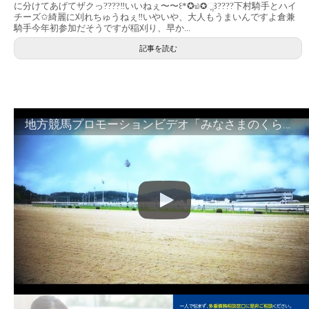
に分けてあげてザクっ????‼︎いいねぇ〜〜꒰*✪௰✪ૢ꒱????下村騎手とハイ
チーズ✩綺麗に刈れちゅうねぇ‼︎いやいや、大人もうまいんですよ倉兼
騎手今年初参加だそうですが稲刈り、早か...
記事を読む
地方競馬プロモーションビデオ「みなさまのくらしのために」30秒篇｜NAR公式