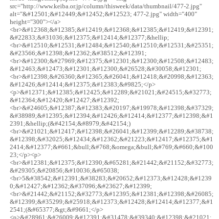
src="http://www.keiba.or.jp/column/thisweek/data/thumbnail/477-2.jpg"
alt="&#12501;&#12449;&#12452;&#12523; 477-2.jpg" width="400"
height="300"></a>
<br>&#12368;&#12385;&#12419;&#12368;&#12385;&#12419;&#12391;
&#22833;&#31036;&#12375;&#12414;&#12377;&hellip;
<br>&#12510;&#12531;&#12484;&#12540;&#12510;&#12531;&#25351;
&#23566;&#12398;&#12362;&#38512;&#12391;
<br>&#12300;&#27969;&#12375;&#12301;&#12300;&#12508;&#12483;
&#12463;&#12473;&#12301;&#12300;&#26528;&#30058;&#12301;
<br>&#12398;&#26360;&#12365;&#26041;&#12418;&#20998;&#12363;
&#12426;&#12414;&#12375;&#12383;&#9825;</p>
<p>&#12371;&#12385;&#12425;&#12289;&#21021;&#24515;&#32773;
&#12364;&#12420;&#12427;&#12392;
<br>&#24605;&#12387;&#12383;&#20197;&#19978;&#12398;&#37329;
&#38989;&#12395;&#12394;&#12426;&#12414;&#12377;&#12398;&#1
2391;&hellip;(&#42154;&#8979;&#42154;)
<br>&#21021;&#12417;&#12398;&#26041;&#12399;&#12289;&#38738;
&#12398;&#32025;&#12434;&#12362;&#21223;&#12417;&#12375;&#1
2414;&#12377;&#661;&bull;&#768;&omega;&bull;&#769;&#660;&#100
23;</p><p>
<br>&#12381;&#12375;&#12390;&#65281;&#21442;&#21152;&#32773;
&#29305;&#20856;&#10036;&#65038;
<br>5&#38542;&#12391;&#38283;&#20652;&#12373;&#12428;&#1239
0;&#12427;&#12362;&#37096;&#23627;&#12399;
<br>&#21442;&#21152;&#32773;&#12395;&#12381;&#12398;&#26085;
&#12399;&#35299;&#25918;&#12373;&#12428;&#12414;&#12377;&#1
2541;(&#65377;&gt;&#9661;</p>
<p>&#28961;&#26009;&#12391;&#31478;&#39340;&#12398;&#21021;