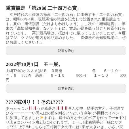
重賞競走 「第29回 二十四万石賞」
江戸時代の土佐藩の禄高「二十四万石」に由来する「二十四万石賞」
は、昭和60年4月、現競馬場の開設を記念して設置された重賞競走で
す。夏の「建依別賞（たけよりわけしょう）」、秋の「珊瑚冠賞」、年
末の「高知県知事賞」などとともに、古馬が覇を競う競走と位置付けら
れています。 高知競馬場は、桜はすでに散ってしまいましたが、今度
はフジ、ツツジが場内を彩り始めました。 春爛漫の高知競馬場に、ぜ
ひお越しください！...
記事を読む
2022年10月1日 モー展。
山崎TMのオススメは8Ｒ ３連複 各 ６－１０－
４．９ 800円 馬連 ６－１０ 800円 １－１０ 600
円
記事を読む
????稲刈り！！その1????
あっっっつい
うだる暑さ
そんな中、騎手の方と、子供達で
ひろーーーーーい田んぼの稲を刈る????という今年で5回目のイベント
に参加してきました
まずは、騎手の方と子供のペアを作って〜★手刈
り班★コンバイン班2班に分かれます。よーし‼︎永森騎手と一緒にザク
っ????‼︎上手‼︎❥こちらは三村騎手女の子には1束が大きいき、小さい束