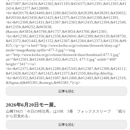
&#27497;&#12434;&#12362;&#21193;&#24375;&#12391;&#12365;&#1
2414;&#12377;&#128099;
<br>&#20170;&#24460;&#12289;&#23450;&#26399;&#38283;&#20652;
&#20104;&#23450;&#12425;&#12375;&#12356;&#12398;&#12391;
<br>&#12300;&#12431;&#12387;&#12363;&#12435;&#12394;&#12540;
&#12356;&#8252;&#65038;
(&acute;&#3854;&#3766;&#1757;&#3854;&#3766;)&#12301;
<br>&#12392;&#12356;&#12358;&#26041;&#12399;&#26159;&#38750;
&#12372;&#21442;&#21152;&#12367;&#12384;&#12373;&#12356;&#9
825;</p><p><a href="http://www.keiba.or.jp/column/thisweek/diary.cgi?
mode=image&amp;upfile=477-3.jpg"><img
src="http://www.keiba.or.jp/column/thisweek/data/thumbnail/477-3.jpg"
alt="&#12501;&#12449;&#12452;&#12523; 477-3.jpg" width="400"
height="341"></a>
<br>&#12371;&#12428;&#12289;&#25345;&#12387;&#12390;&#24112;
&#12428;&#12427;&#12425;&#12375;&#12356;&hellip;&hellip;
<br>&#35352;&#24565;&#21697;&#12466;&#12483;&#12488;&#12316;
&Sigma;d(&#65381;&omega;&#65381;*)</p>
記事を読む
2026年6月20日モー展。
山﨑TMの「今日の特注馬」は10R 5番 フォックススリープ 「眠り
から目覚める」
記事を読む