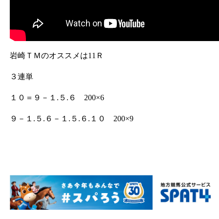
岩崎ＴＭのオススメは11Ｒ
３連単
１０＝９－１.５.６ 200×6
９－１.５.６－１.５.６.１０ 200×9