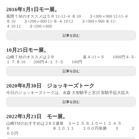
2016年1月1日モー展。
風間ＴＭのオススメは５Ｒ 11‐12‐４.８.10 ３×300＝900 12‐11‐４.
８.10 ３×200＝600 11‐８‐４.10.12 ３×300＝900 ８‐11‐
４.10.12 ３×200＝600
記事を読む
10月25日モー展。
山崎ＴＭのオススメは２Ｒ 各４‐11＝５ 1000円４‐５‐
１.７.８.10 200円４‐１.７‐５ 100円
記事を読む
2020年8月30日 ジョッキーズトーク
今日のジョッキーズトークは、永森 大智騎手と宮川 実騎手拡大拡大
記事を読む
2022年3月23日 モー展。
山崎TMのおすすめは２R３連単 ３ー２.５.６.１０ー１.２.４.５.
６ ８.１０.１１ １００円単勝 ３ ２
００円