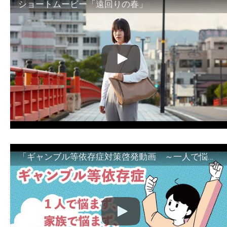
ショートムービー「遠回りの春」
「ギャンブル等依存症対策啓発動画 ～一人で悩まず、家族で悩まず、まず！相談機関へ～」