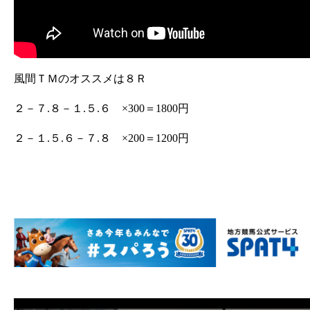
風間ＴＭのオススメは８Ｒ
２－７.８－１.５.６ ×300＝1800円
２－１.５.６－７.８ ×200＝1200円