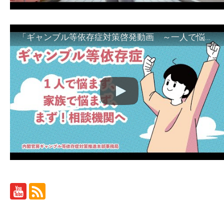
「ギャンブル等依存症対策啓発動画 ～一人で悩まず、家族で悩まず、まず！相談機関へ～」