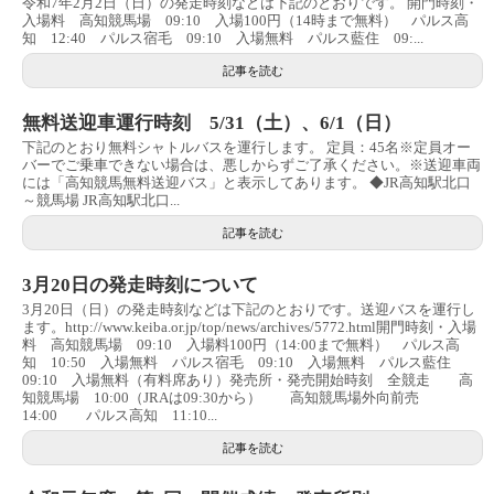
令和7年2月2日（日）の発走時刻などは下記のとおりです。 開門時刻・
入場料 高知競馬場 09:10 入場100円（14時まで無料） パルス高
知 12:40 パルス宿毛 09:10 入場無料 パルス藍住 09:...
記事を読む
無料送迎車運行時刻 5/31（土）、6/1（日）
下記のとおり無料シャトルバスを運行します。 定員：45名※定員オー
バーでご乗車できない場合は、悪しからずご了承ください。※送迎車両
には「高知競馬無料送迎バス」と表示してあります。 ◆JR高知駅北口
～競馬場 JR高知駅北口...
記事を読む
3月20日の発走時刻について
3月20日（日）の発走時刻などは下記のとおりです。送迎バスを運行し
ます。http://www.keiba.or.jp/top/news/archives/5772.html開門時刻・入場
料 高知競馬場 09:10 入場料100円（14:00まで無料） パルス高
知 10:50 入場無料 パルス宿毛 09:10 入場無料 パルス藍住
09:10 入場無料（有料席あり）発売所・発売開始時刻 全競走 高
知競馬場 10:00（JRAは09:30から） 高知競馬場外向前売
14:00 パルス高知 11:10...
記事を読む