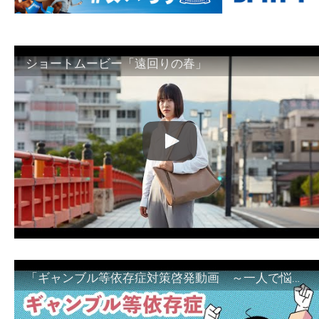
ショートムービー「遠回りの春」
「ギャンブル等依存症対策啓発動画 ～一人で悩まず、家族で悩まず、まず！相談機関へ～」