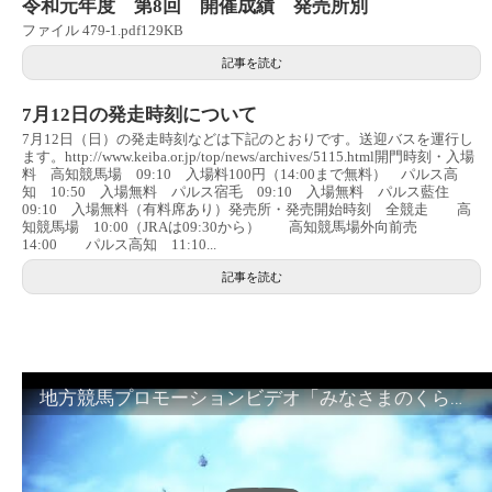
令和元年度 第8回 開催成績 発売所別
ファイル 479-1.pdf129KB
記事を読む
7月12日の発走時刻について
7月12日（日）の発走時刻などは下記のとおりです。送迎バスを運行し
ます。http://www.keiba.or.jp/top/news/archives/5115.html開門時刻・入場
料 高知競馬場 09:10 入場料100円（14:00まで無料） パルス高
知 10:50 入場無料 パルス宿毛 09:10 入場無料 パルス藍住
09:10 入場無料（有料席あり）発売所・発売開始時刻 全競走 高
知競馬場 10:00（JRAは09:30から） 高知競馬場外向前売
14:00 パルス高知 11:10...
記事を読む
地方競馬プロモーションビデオ「みなさまのくらしのために」30秒篇｜NAR公式