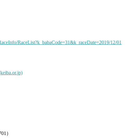
yRaceInfo/RaceList?k_babaCode=31&k_raceDate=2019/12/01
.or.jp)
01）