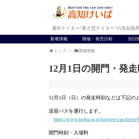
通年ナイター“夜さ恋ナイター”の高知競
新着情報
開催・発売日程
当日
トップ
開催情報
12月1日の開門・発
12月1日（日）の発走時刻などは下記の
送迎バスを運行します。
https://www.keiba.or.jp/top/news/archives/
開門時刻・入場料