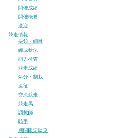
開催成績
開催概要
送迎
競走情報
要領・細目
編成状況
能力検査
競走成績
処分・制裁
遠征
交流競走
競走馬
調教師
騎手
期間限定騎乗