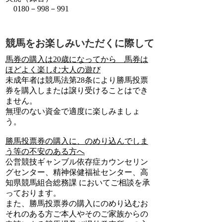
0180－998－991
競馬をお楽しみいただくに際して
馬券の購入は20歳になってから 馬券は
ほどよく楽しむ大人の遊び
未成年者は競馬法第28条により勝馬投票
券を購入しまたは譲り受けることはでき
ません。
無理のない資金で適度に楽しみましょ
う。
勝馬投票券の購入に、のめり込んでしま
う等の不安のある方へ
公営競技ギャンブル依存症カウンセリン
グセンター、精神保健福祉センター、高
知県競馬組合総務課 においてご相談を承
っております。
また、勝馬投票券の購入にのめり込むお
それのある方ご本人やそのご家族からの