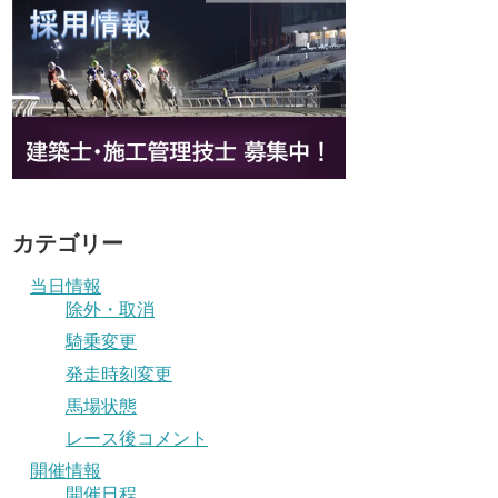
カテゴリー
当日情報
除外・取消
騎乗変更
発走時刻変更
馬場状態
レース後コメント
開催情報
開催日程