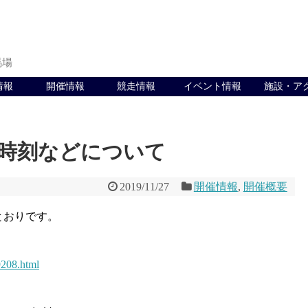
馬場
情報
開催情報
競走情報
イベント情報
施設・ア
走時刻などについて
2019/11/27
開催情報
,
開催概要
とおりです。
9208.html