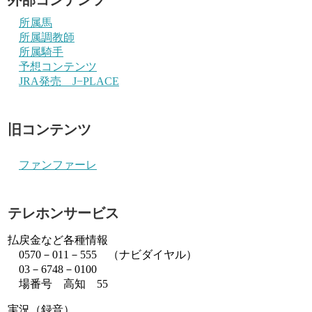
所属馬
所属調教師
所属騎手
予想コンテンツ
JRA発売 J−PLACE
旧コンテンツ
ファンファーレ
テレホンサービス
払戻金など各種情報
0570－011－555 （ナビダイヤル）
03－6748－0100
場番号 高知 55
実況（録音）