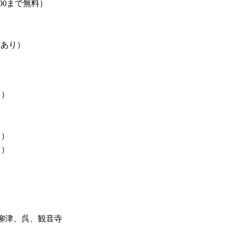
:00まで無料）
席あり）
ら）
ら）
ら）
、柳津、呉、観音寺