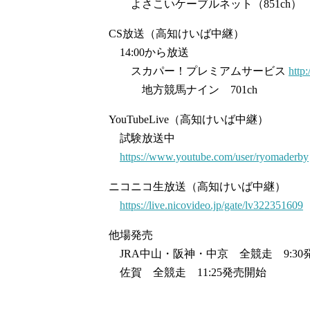
よさこいケーブルネット（851ch）
CS放送（高知けいば中継）
14:00から放送
スカパー！プレミアムサービス
http
地方競馬ナイン 701ch
YouTubeLive（高知けいば中継）
試験放送中
https://www.youtube.com/user/ryomaderby
ニコニコ生放送（高知けいば中継）
https://live.nicovideo.jp/gate/lv322351609
他場発売
JRA中山・阪神・中京 全競走 9:3
佐賀 全競走 11:25発売開始