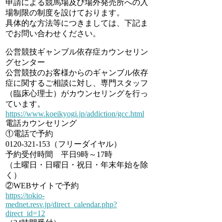
申請による競馬場及び場外発売所への入
場制限の制度を設けております。
具体的な方法等につきましては、下記ま
でお問い合わせください。
公営競技ギャンブル依存症カウンセリン
グセンター
公営競技のお客様からのギャンブル依存
症に関するご相談に対し、専門スタッフ
（臨床心理士）がカウンセリングを行っ
ています。
https://www.koeikyogi.jp/addiction/gcc.html
電話カウンセリング
①電話で予約
0120-321-153（フリーダイヤル）
予約受付時間 平日9時～17時
（土曜日・日曜日・祝日・年末年始を除
く）
②WEBサイトで予約
https://tokio-
mednet.resv.jp/direct_calendar.php?
direct_id=12