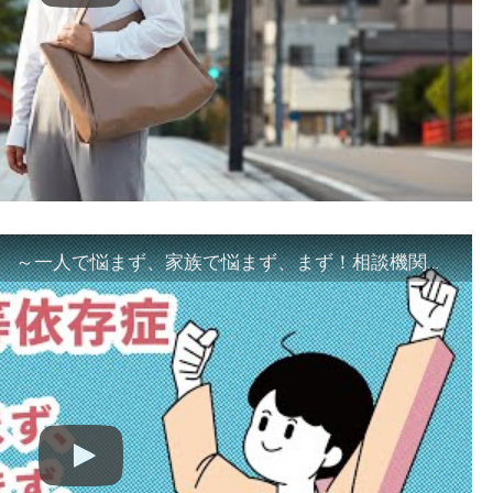
「ギャンブル等依存症対策啓発動画 ～一人で悩まず、家族で悩まず、まず！相談機関へ～」