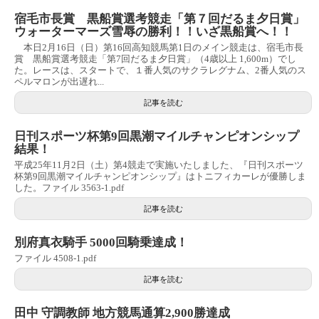
宿毛市長賞 黒船賞選考競走「第７回だるま夕日賞」
ウォーターマーズ雪辱の勝利！！いざ黒船賞へ！！
本日2月16日（日）第16回高知競馬第1日のメイン競走は、宿毛市長
賞 黒船賞選考競走「第7回だるま夕日賞」（4歳以上 1,600m）でし
た。レースは、スタートで、１番人気のサクラレグナム、2番人気のス
ペルマロンが出遅れ...
記事を読む
日刊スポーツ杯第9回黒潮マイルチャンピオンシップ
結果！
平成25年11月2日（土）第4競走で実施いたしました、『日刊スポーツ
杯第9回黒潮マイルチャンピオンシップ』はトニフィカーレが優勝しま
した。ファイル 3563-1.pdf
記事を読む
別府真衣騎手 5000回騎乗達成！
ファイル 4508-1.pdf
記事を読む
田中 守調教師 地方競馬通算2,900勝達成