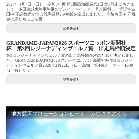
2024年4月7日（日）、令和6年度 第1回高知競馬第2日 第3競走におきま
して、多田羅誠也騎手騎乗のゲンパチマイティー号が勝利し、管理する
田中 守調教師が地方競馬通算2,900勝を達成しました。 今後も田中 守厩
舎の馬たちにご注目...
記事を読む
GRANDAME-JAPAN2026 スポーツニッポン新聞社
杯 第3回レジーナディンヴェルノ賞 出走馬枠順決定
第3回レジーナディンヴェルノ賞の出走馬枠順が次のとおり決定しまし
た。 GRANDAME-JAPAN2026 スポーツニッポン新聞社杯 第3回レジー
ナディンヴェルノ賞2026年2月22日（日）高知 第4競走 ダート1900
ｍ（右）サラ...
記事を読む
地方競馬プロモーションビデオ「みなさまのくらしのために」30秒篇｜NAR公式