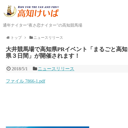
通年ナイター“夜さ恋ナイター”の高知競馬場
トップ
ニュースリリース
大井競馬場で高知県PRイベント「まるごと高知
県３日間」が開催されます！
2018/5/1
ニュースリリース
ファイル 7866-1.pdf